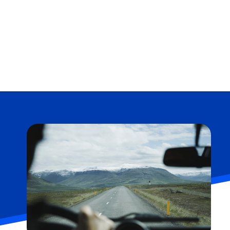
Opening
https://falaregional.com.br/tudo-sobre-consulta-cadastro-e-rnpc-inativo.html