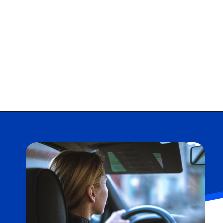
Opening
https://falaregional.com.br/tudo-sobre-consulta-cadastro-e-rnpc-inativo.html