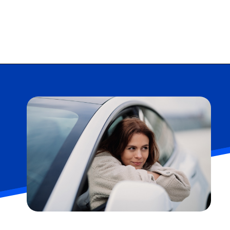
Opening
https://falaregional.com.br/tudo-sobre-consulta-cadastro-e-rnpc-inativo.html