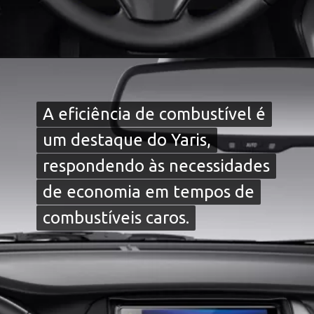
A eficiência de combustível é
A eficiência de combustível é
um destaque do Yaris,
um destaque do Yaris,
respondendo às necessidades
respondendo às necessidades
de economia em tempos de
de economia em tempos de
combustíveis caros.
combustíveis caros.