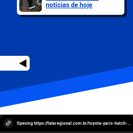
notícias de hoje
Opening
https://falaregional.com.br/toyota-yaris-hatch-2025-inovacao-e-eficiencia-em-um-compacto-versatil.html