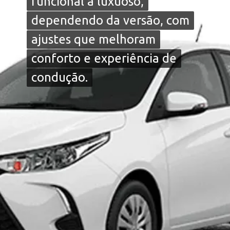
funcional a luxuoso,
funcional a luxuoso,
dependendo da versão, com
dependendo da versão, com
ajustes que melhoram
ajustes que melhoram
conforto e experiência de
conforto e experiência de
condução.
condução.