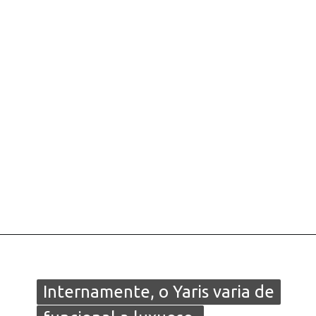
Internamente, o Yaris varia de
Internamente, o Yaris varia de