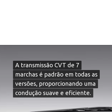
A transmissão CVT de 7
A transmissão CVT de 7
marchas é padrão em todas as
marchas é padrão em todas as
versões, proporcionando uma
versões, proporcionando uma
condução suave e eficiente.
condução suave e eficiente.