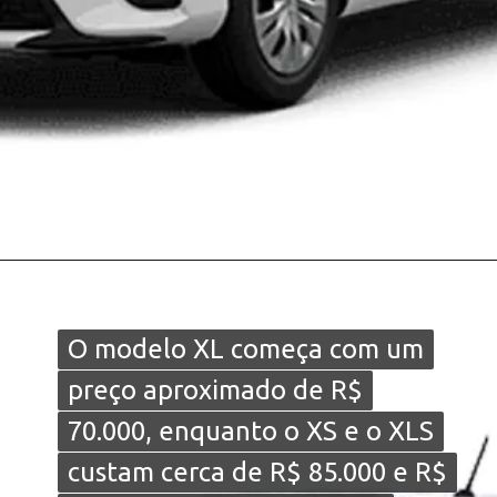
O modelo XL começa com um
O modelo XL começa com um
preço aproximado de R$
preço aproximado de R$
70.000, enquanto o XS e o XLS
70.000, enquanto o XS e o XLS
custam cerca de R$ 85.000 e R$
custam cerca de R$ 85.000 e R$