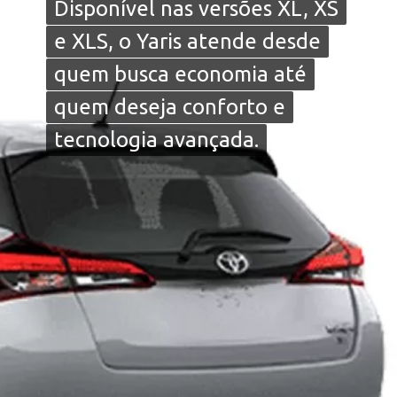
Disponível nas versões XL, XS
Disponível nas versões XL, XS
e XLS, o Yaris atende desde
e XLS, o Yaris atende desde
quem busca economia até
quem busca economia até
quem deseja conforto e
quem deseja conforto e
tecnologia avançada.
tecnologia avançada.