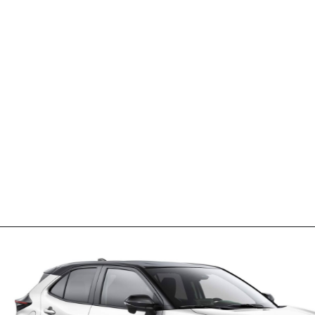
Opening
https://falaregional.com.br/yaris-2023-precos-e-versoes-revelados-confira-a-ficha-tecnica-fotos-e-valores-do-novo-hatch-automatico-xls.html?via=webs&tipo=amp