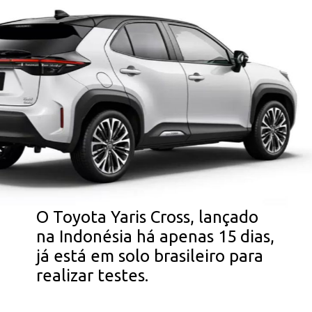
Opening
https://falaregional.com.br/yaris-2023-precos-e-versoes-revelados-confira-a-ficha-tecnica-fotos-e-valores-do-novo-hatch-automatico-xls.html?via=webs&tipo=amp
O Toyota Yaris Cross, lançado
na Indonésia há apenas 15 dias,
já está em solo brasileiro para
realizar testes.