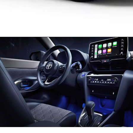
Opening
https://falaregional.com.br/yaris-2023-precos-e-versoes-revelados-confira-a-ficha-tecnica-fotos-e-valores-do-novo-hatch-automatico-xls.html/?via=webs&tipo=amp