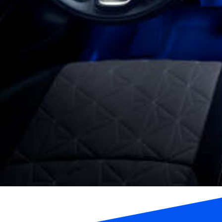
Opening
https://falaregional.com.br/yaris-2023-precos-e-versoes-revelados-confira-a-ficha-tecnica-fotos-e-valores-do-novo-hatch-automatico-xls.html/?via=webs&tipo=amp