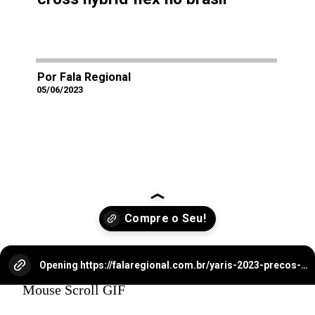
Por Fala Regional
05/06/2023
Opening
https://falaregional.com.br/yaris-2023-precos-e-versoes-revelados-confira-a-ficha-tecnica-fotos-e-valores-do-novo-hatch-automatico-xls.html?via=webs&tipo=amp
Mouse Scroll GIF