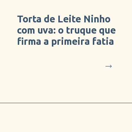
Torta de Leite Ninho
com uva: o truque que
firma a primeira fatia
O roteiro começa pela base: bolacha
maisena triturada com água aos
poucos, prensada na forma de 20 cm
e levada ao forno a 200°C por cerca
de 10 minutos para estruturar.