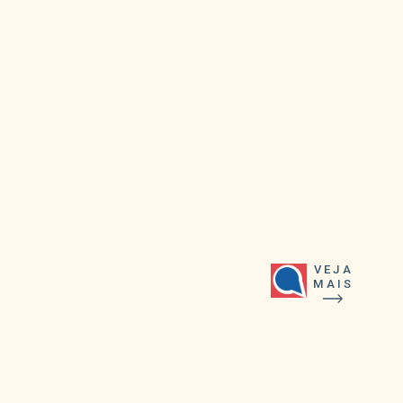
VEJA
MAIS
No topo, entram uvas verdes sem
sementes cortadas ao meio. A dica
prática é secá-las no papel-toalha