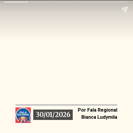
Por Fala Regional
30/01/2026
30/01/2026
Bianca Ludymila