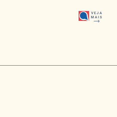
VEJA
MAIS
O creme é descrito como controle de
ponto: água, 2 gemas, leite em pó,
amido e açúcar demerara bem
dissolvidos antes do fogo; depois,
mexer sem parar até engrossar e
brilhar.
Opening
https://falaregional.com.br/torta-de-leite-ninho-com-uva-domina-as-mesas-e-o-truque-do-papel-toalha-muda-o-corte-na-hora.html