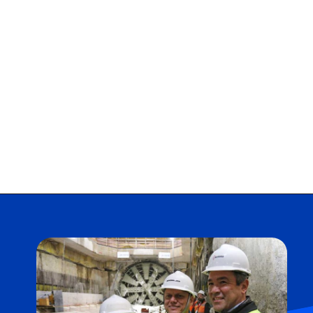
Opening
https://falaregional.com.br/governador-de-sp-tarcisio-de-freitas-anuncia-construcao-de-mais-seis-estacoes-na-linha-6-laranja-do-metro.html?tipo=amp