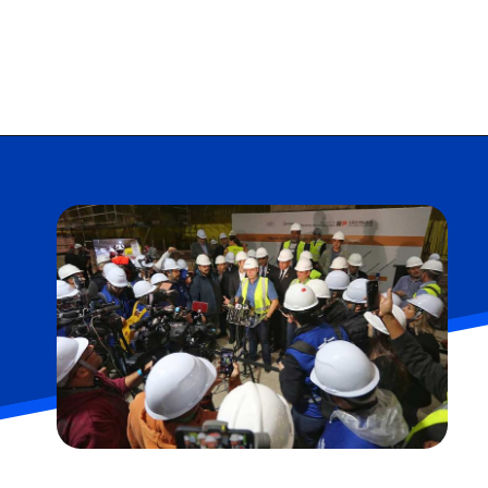
Opening
https://falaregional.com.br/governador-de-sp-tarcisio-de-freitas-anuncia-construcao-de-mais-seis-estacoes-na-linha-6-laranja-do-metro.html?tipo=amp