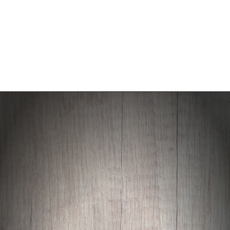
Opening
https://falaregional.com.br/governador-de-sp-tarcisio-de-freitas-anuncia-construcao-de-mais-seis-estacoes-na-linha-6-laranja-do-metro.html?tipo=amp