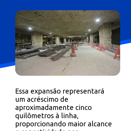
Opening
https://falaregional.com.br/governador-de-sp-tarcisio-de-freitas-anuncia-construcao-de-mais-seis-estacoes-na-linha-6-laranja-do-metro.html?tipo=amp
Essa expansão representará
um acréscimo de
aproximadamente cinco
quilômetros à linha,
proporcionando maior alcance