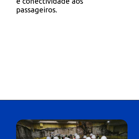
e conectividade aos
passageiros.
Opening
https://falaregional.com.br/governador-de-sp-tarcisio-de-freitas-anuncia-construcao-de-mais-seis-estacoes-na-linha-6-laranja-do-metro.html?tipo=amp