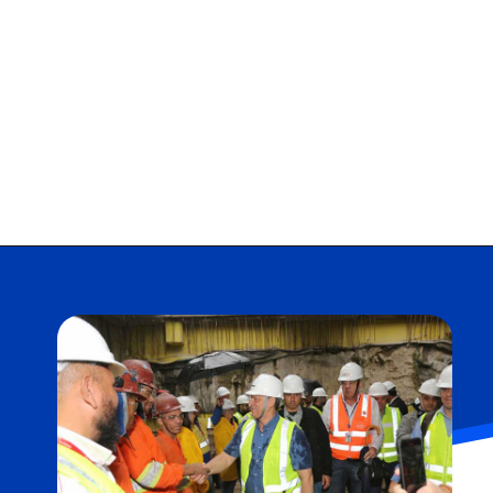
Opening
https://falaregional.com.br/governador-de-sp-tarcisio-de-freitas-anuncia-construcao-de-mais-seis-estacoes-na-linha-6-laranja-do-metro.html?tipo=amp