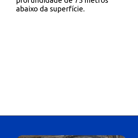
profundidade de 75 metros
abaixo da superfície.
Opening
https://falaregional.com.br/governador-de-sp-tarcisio-de-freitas-anuncia-construcao-de-mais-seis-estacoes-na-linha-6-laranja-do-metro.html?tipo=amp