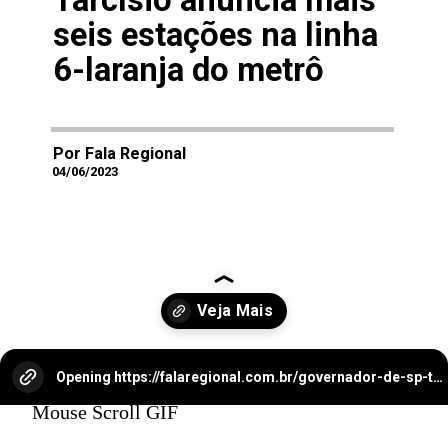
Tarcísio anuncia mais
seis estações na linha
6-laranja do metrô
Por Fala Regional
04/06/2023
Opening
https://falaregional.com.br/governador-de-sp-tarcisio-de-freitas-anuncia-construcao-de-mais-seis-estacoes-na-linha-6-laranja-do-metro.html?tipo=amp
Mouse Scroll GIF