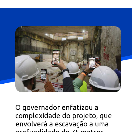
Opening
https://falaregional.com.br/governador-de-sp-tarcisio-de-freitas-anuncia-construcao-de-mais-seis-estacoes-na-linha-6-laranja-do-metro.html?tipo=amp
O governador enfatizou a
complexidade do projeto, que
envolverá a escavação a uma