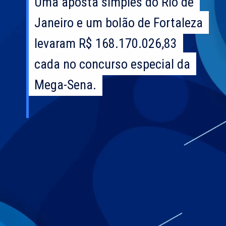
Uma aposta simples do Rio de
Uma aposta simples do Rio de
Janeiro e um bolão de Fortaleza
Janeiro e um bolão de Fortaleza
levaram R$ 168.170.026,83
levaram R$ 168.170.026,83
cada no concurso especial da
cada no concurso especial da
Mega-Sena.
Mega-Sena.