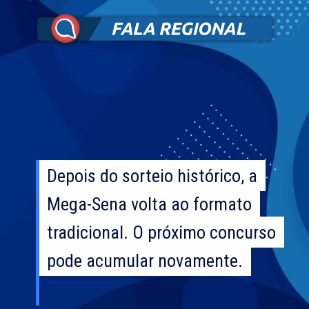
Depois do sorteio histórico, a
Depois do sorteio histórico, a
Mega-Sena volta ao formato
Mega-Sena volta ao formato
tradicional. O próximo concurso
tradicional. O próximo concurso
pode acumular novamente.
pode acumular novamente.