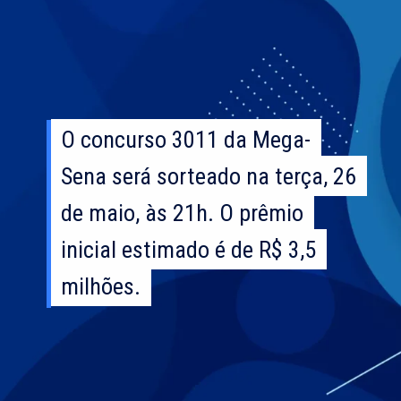
O concurso 3011 da Mega-
O concurso 3011 da Mega-
Sena será sorteado na terça, 26
Sena será sorteado na terça, 26
de maio, às 21h. O prêmio
de maio, às 21h. O prêmio
inicial estimado é de R$ 3,5
inicial estimado é de R$ 3,5
milhões.
milhões.