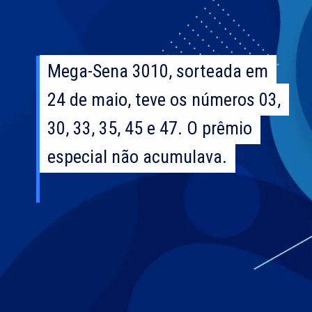
Mega-Sena 3010, sorteada em
Mega-Sena 3010, sorteada em
24 de maio, teve os números 03,
24 de maio, teve os números 03,
30, 33, 35, 45 e 47. O prêmio
30, 33, 35, 45 e 47. O prêmio
especial não acumulava.
especial não acumulava.