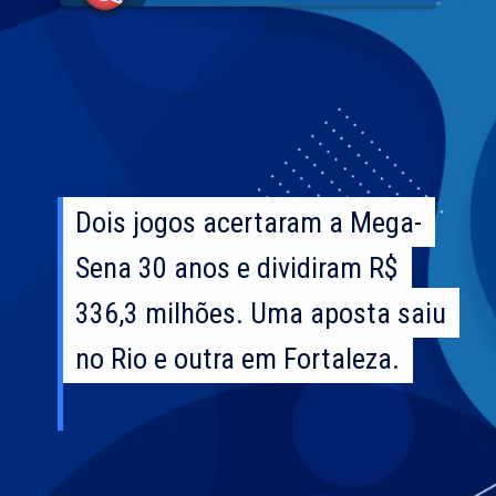
Dois jogos acertaram a Mega-
Dois jogos acertaram a Mega-
Sena 30 anos e dividiram R$
Sena 30 anos e dividiram R$
336,3 milhões. Uma aposta saiu
336,3 milhões. Uma aposta saiu
no Rio e outra em Fortaleza.
no Rio e outra em Fortaleza.