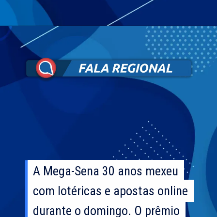
A Mega-Sena 30 anos mexeu
A Mega-Sena 30 anos mexeu
com lotéricas e apostas online
com lotéricas e apostas online
durante o domingo. O prêmio
durante o domingo. O prêmio