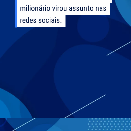
milionário virou assunto nas
milionário virou assunto nas
redes sociais.
redes sociais.