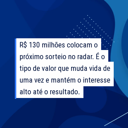
R$ 130 milhões colocam o
R$ 130 milhões colocam o
próximo sorteio no radar. É o
próximo sorteio no radar. É o
tipo de valor que muda vida de
tipo de valor que muda vida de
uma vez e mantém o interesse
uma vez e mantém o interesse
alto até o resultado.
alto até o resultado.