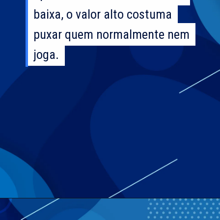
baixa, o valor alto costuma
baixa, o valor alto costuma
puxar quem normalmente nem
puxar quem normalmente nem
joga.
joga.