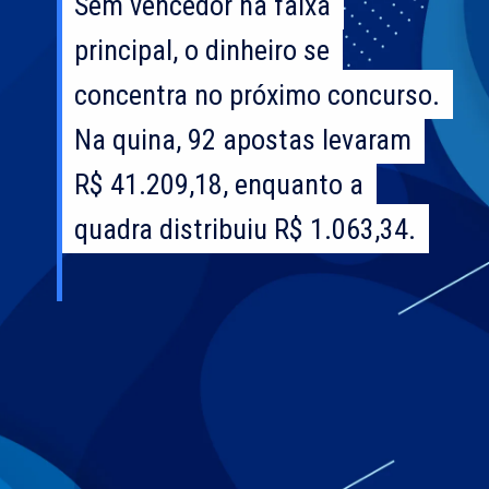
Sem vencedor na faixa
Sem vencedor na faixa
principal, o dinheiro se
principal, o dinheiro se
concentra no próximo concurso.
concentra no próximo concurso.
Na quina, 92 apostas levaram
Na quina, 92 apostas levaram
R$ 41.209,18, enquanto a
R$ 41.209,18, enquanto a
quadra distribuiu R$ 1.063,34.
quadra distribuiu R$ 1.063,34.