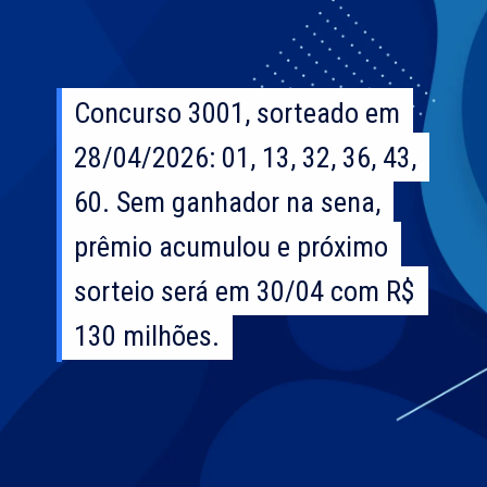
Concurso 3001, sorteado em
Concurso 3001, sorteado em
28/04/2026: 01, 13, 32, 36, 43,
28/04/2026: 01, 13, 32, 36, 43,
60. Sem ganhador na sena,
60. Sem ganhador na sena,
prêmio acumulou e próximo
prêmio acumulou e próximo
sorteio será em 30/04 com R$
sorteio será em 30/04 com R$
130 milhões.
130 milhões.