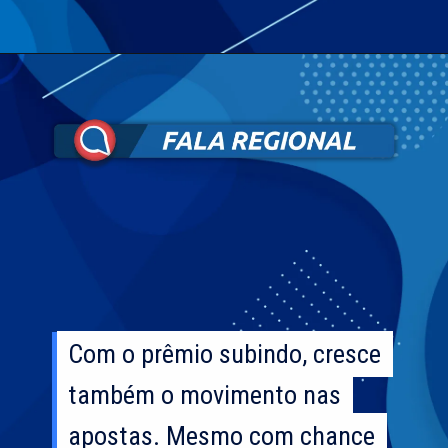
Com o prêmio subindo, cresce
Com o prêmio subindo, cresce
também o movimento nas
também o movimento nas
apostas. Mesmo com chance
apostas. Mesmo com chance