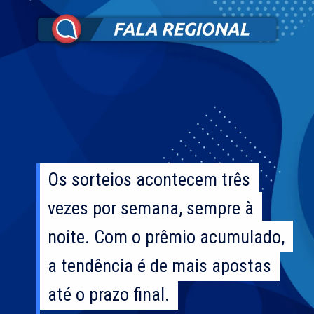
Os sorteios acontecem três
Os sorteios acontecem três
vezes por semana, sempre à
vezes por semana, sempre à
noite. Com o prêmio acumulado,
noite. Com o prêmio acumulado,
a tendência é de mais apostas
a tendência é de mais apostas
até o prazo final.
até o prazo final.