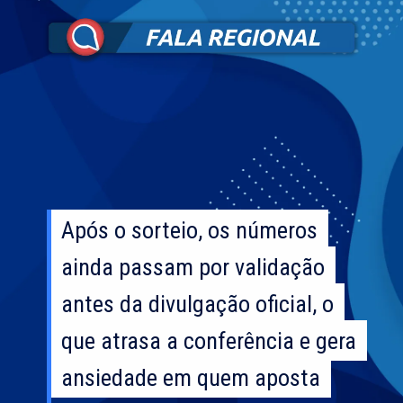
Após o sorteio, os números
Após o sorteio, os números
ainda passam por validação
ainda passam por validação
antes da divulgação oficial, o
antes da divulgação oficial, o
que atrasa a conferência e gera
que atrasa a conferência e gera
ansiedade em quem aposta
ansiedade em quem aposta