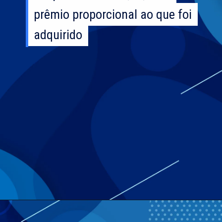
prêmio proporcional ao que foi
prêmio proporcional ao que foi
adquirido
adquirido