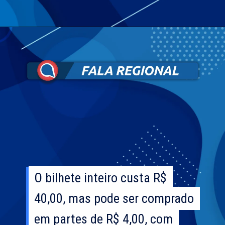
O bilhete inteiro custa R$
O bilhete inteiro custa R$
40,00, mas pode ser comprado
40,00, mas pode ser comprado
em partes de R$ 4,00, com
em partes de R$ 4,00, com