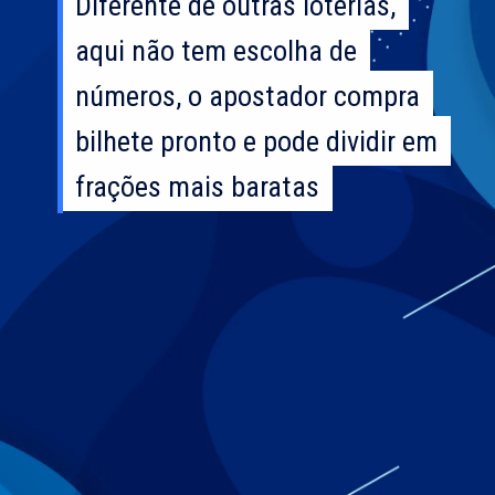
Diferente de outras loterias,
Diferente de outras loterias,
aqui não tem escolha de
aqui não tem escolha de
números, o apostador compra
números, o apostador compra
bilhete pronto e pode dividir em
bilhete pronto e pode dividir em
frações mais baratas
frações mais baratas