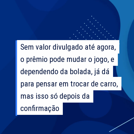
Sem valor divulgado até agora,
Sem valor divulgado até agora,
o prêmio pode mudar o jogo, e
o prêmio pode mudar o jogo, e
dependendo da bolada, já dá
dependendo da bolada, já dá
para pensar em trocar de carro,
para pensar em trocar de carro,
mas isso só depois da
mas isso só depois da
confirmação
confirmação