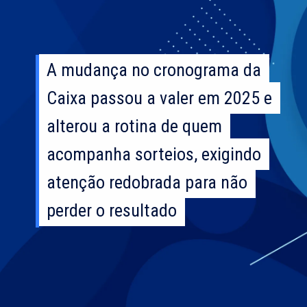
A mudança no cronograma da
A mudança no cronograma da
Caixa passou a valer em 2025 e
Caixa passou a valer em 2025 e
alterou a rotina de quem
alterou a rotina de quem
acompanha sorteios, exigindo
acompanha sorteios, exigindo
atenção redobrada para não
atenção redobrada para não
perder o resultado
perder o resultado