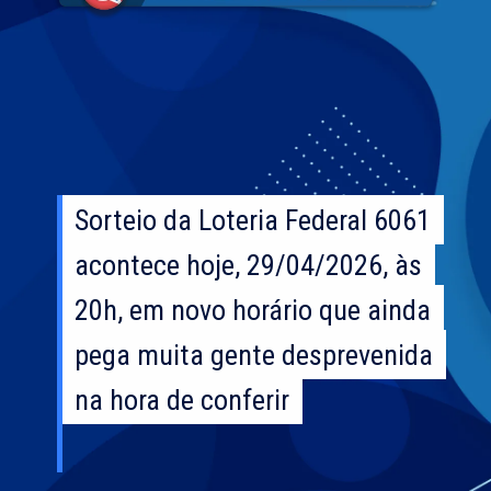
Sorteio da Loteria Federal 6061
Sorteio da Loteria Federal 6061
acontece hoje, 29/04/2026, às
acontece hoje, 29/04/2026, às
20h, em novo horário que ainda
20h, em novo horário que ainda
pega muita gente desprevenida
pega muita gente desprevenida
na hora de conferir
na hora de conferir