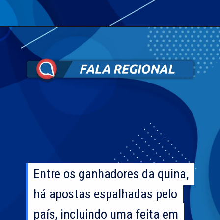
Entre os ganhadores da quina,
Entre os ganhadores da quina,
há apostas espalhadas pelo
há apostas espalhadas pelo
país, incluindo uma feita em
país, incluindo uma feita em