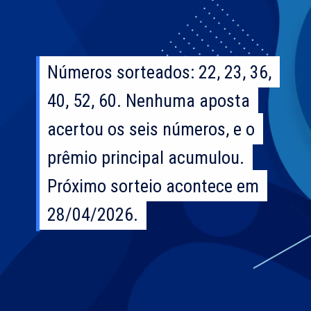
Números sorteados: 22, 23, 36,
Números sorteados: 22, 23, 36,
40, 52, 60. Nenhuma aposta
40, 52, 60. Nenhuma aposta
acertou os seis números, e o
acertou os seis números, e o
prêmio principal acumulou.
prêmio principal acumulou.
Próximo sorteio acontece em
Próximo sorteio acontece em
28/04/2026.
28/04/2026.