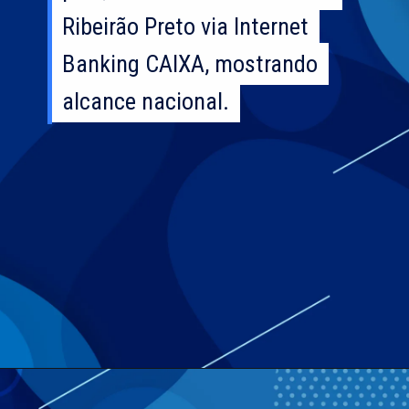
Ribeirão Preto via Internet
Ribeirão Preto via Internet
Banking CAIXA, mostrando
Banking CAIXA, mostrando
alcance nacional.
alcance nacional.