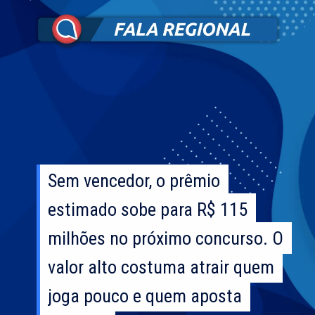
Sem vencedor, o prêmio
Sem vencedor, o prêmio
estimado sobe para R$ 115
estimado sobe para R$ 115
milhões no próximo concurso. O
milhões no próximo concurso. O
valor alto costuma atrair quem
valor alto costuma atrair quem
joga pouco e quem aposta
joga pouco e quem aposta