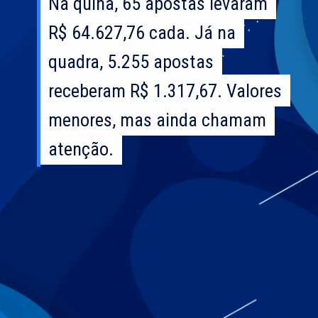
Na quina, 65 apostas levaram
Na quina, 65 apostas levaram
R$ 64.627,76 cada. Já na
R$ 64.627,76 cada. Já na
quadra, 5.255 apostas
quadra, 5.255 apostas
receberam R$ 1.317,67. Valores
receberam R$ 1.317,67. Valores
menores, mas ainda chamam
menores, mas ainda chamam
atenção.
atenção.