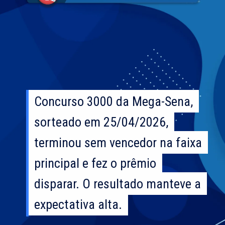
Concurso 3000 da Mega-Sena,
Concurso 3000 da Mega-Sena,
sorteado em 25/04/2026,
sorteado em 25/04/2026,
terminou sem vencedor na faixa
terminou sem vencedor na faixa
principal e fez o prêmio
principal e fez o prêmio
disparar. O resultado manteve a
disparar. O resultado manteve a
expectativa alta.
expectativa alta.