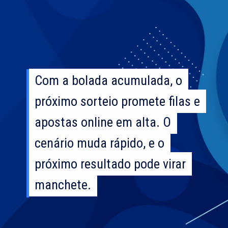
Com a bolada acumulada, o
Com a bolada acumulada, o
próximo sorteio promete filas e
próximo sorteio promete filas e
apostas online em alta. O
apostas online em alta. O
cenário muda rápido, e o
cenário muda rápido, e o
próximo resultado pode virar
próximo resultado pode virar
manchete.
manchete.