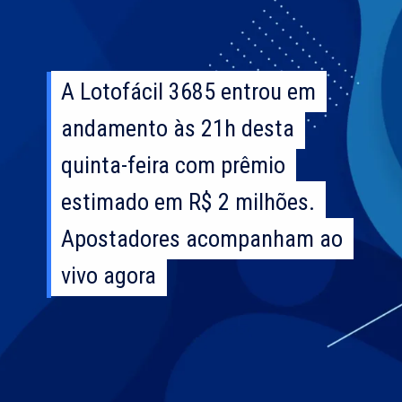
A Lotofácil 3685 entrou em
A Lotofácil 3685 entrou em
andamento às 21h desta
andamento às 21h desta
quinta-feira com prêmio
quinta-feira com prêmio
estimado em R$ 2 milhões.
estimado em R$ 2 milhões.
Apostadores acompanham ao
Apostadores acompanham ao
vivo agora
vivo agora