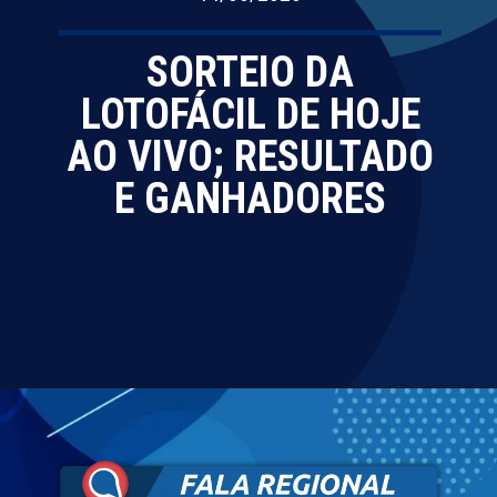
SORTEIO DA
LOTOFÁCIL DE HOJE
AO VIVO; RESULTADO
E GANHADORES