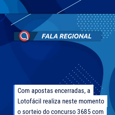
Com apostas encerradas, a
Com apostas encerradas, a
Lotofácil realiza neste momento
Lotofácil realiza neste momento
o sorteio do concurso 3685 com
o sorteio do concurso 3685 com