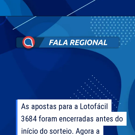
As apostas para a Lotofácil
As apostas para a Lotofácil
3684 foram encerradas antes do
3684 foram encerradas antes do
início do sorteio. Agora a
início do sorteio. Agora a