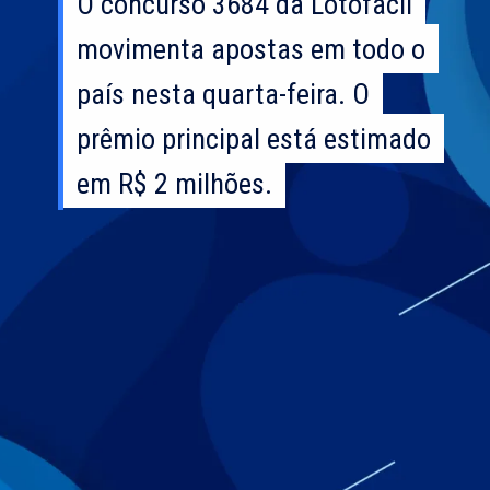
O concurso 3684 da Lotofácil
O concurso 3684 da Lotofácil
movimenta apostas em todo o
movimenta apostas em todo o
país nesta quarta-feira. O
país nesta quarta-feira. O
prêmio principal está estimado
prêmio principal está estimado
em R$ 2 milhões.
em R$ 2 milhões.