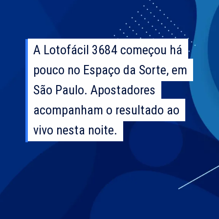
A Lotofácil 3684 começou há
A Lotofácil 3684 começou há
pouco no Espaço da Sorte, em
pouco no Espaço da Sorte, em
São Paulo. Apostadores
São Paulo. Apostadores
acompanham o resultado ao
acompanham o resultado ao
vivo nesta noite.
vivo nesta noite.