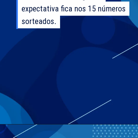
expectativa fica nos 15 números
expectativa fica nos 15 números
sorteados.
sorteados.