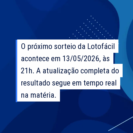
O próximo sorteio da Lotofácil
O próximo sorteio da Lotofácil
acontece em 13/05/2026, às
acontece em 13/05/2026, às
21h. A atualização completa do
21h. A atualização completa do
resultado segue em tempo real
resultado segue em tempo real
na matéria.
na matéria.