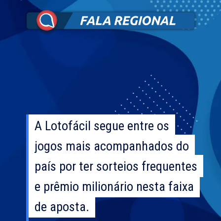
A Lotofácil segue entre os
A Lotofácil segue entre os
jogos mais acompanhados do
jogos mais acompanhados do
país por ter sorteios frequentes
país por ter sorteios frequentes
e prêmio milionário nesta faixa
e prêmio milionário nesta faixa
de aposta.
de aposta.