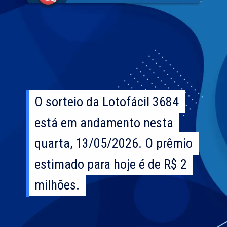
O sorteio da Lotofácil 3684
O sorteio da Lotofácil 3684
está em andamento nesta
está em andamento nesta
quarta, 13/05/2026. O prêmio
quarta, 13/05/2026. O prêmio
estimado para hoje é de R$ 2
estimado para hoje é de R$ 2
milhões.
milhões.