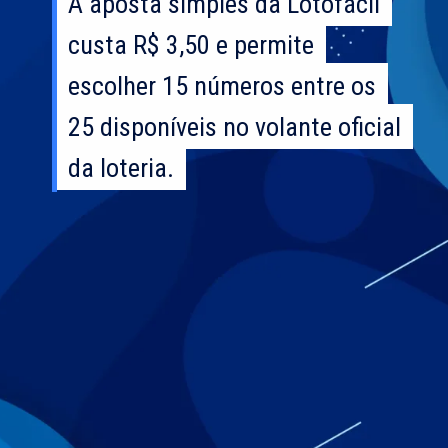
A aposta simples da Lotofácil
A aposta simples da Lotofácil
custa R$ 3,50 e permite
custa R$ 3,50 e permite
escolher 15 números entre os
escolher 15 números entre os
25 disponíveis no volante oficial
25 disponíveis no volante oficial
da loteria.
da loteria.