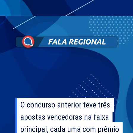
O concurso anterior teve três
O concurso anterior teve três
apostas vencedoras na faixa
apostas vencedoras na faixa
principal, cada uma com prêmio
principal, cada uma com prêmio