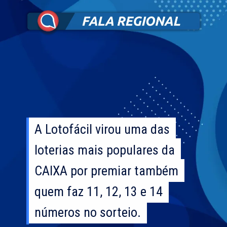
A Lotofácil virou uma das
A Lotofácil virou uma das
loterias mais populares da
loterias mais populares da
CAIXA por premiar também
CAIXA por premiar também
quem faz 11, 12, 13 e 14
quem faz 11, 12, 13 e 14
números no sorteio.
números no sorteio.