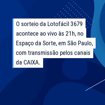
O sorteio da Lotofácil 3679
O sorteio da Lotofácil 3679
acontece ao vivo às 21h, no
acontece ao vivo às 21h, no
Espaço da Sorte, em São Paulo,
Espaço da Sorte, em São Paulo,
com transmissão pelos canais
com transmissão pelos canais
da CAIXA.
da CAIXA.