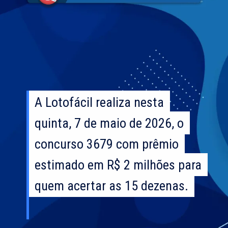
A Lotofácil realiza nesta
A Lotofácil realiza nesta
quinta, 7 de maio de 2026, o
quinta, 7 de maio de 2026, o
concurso 3679 com prêmio
concurso 3679 com prêmio
estimado em R$ 2 milhões para
estimado em R$ 2 milhões para
quem acertar as 15 dezenas.
quem acertar as 15 dezenas.