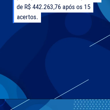
de R$ 442.263,76 após os 15
de R$ 442.263,76 após os 15
acertos.
acertos.