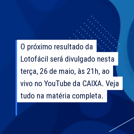
O próximo resultado da
O próximo resultado da
Lotofácil será divulgado nesta
Lotofácil será divulgado nesta
terça, 26 de maio, às 21h, ao
terça, 26 de maio, às 21h, ao
vivo no YouTube da CAIXA. Veja
vivo no YouTube da CAIXA. Veja
tudo na matéria completa.
tudo na matéria completa.