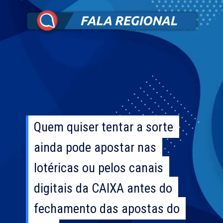
Quem quiser tentar a sorte
Quem quiser tentar a sorte
ainda pode apostar nas
ainda pode apostar nas
lotéricas ou pelos canais
lotéricas ou pelos canais
digitais da CAIXA antes do
digitais da CAIXA antes do
fechamento das apostas do
fechamento das apostas do