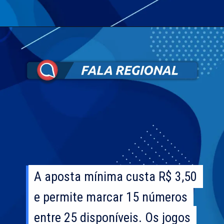
A aposta mínima custa R$ 3,50
A aposta mínima custa R$ 3,50
e permite marcar 15 números
e permite marcar 15 números
entre 25 disponíveis. Os jogos
entre 25 disponíveis. Os jogos