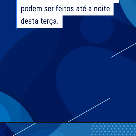
podem ser feitos até a noite
podem ser feitos até a noite
desta terça.
desta terça.