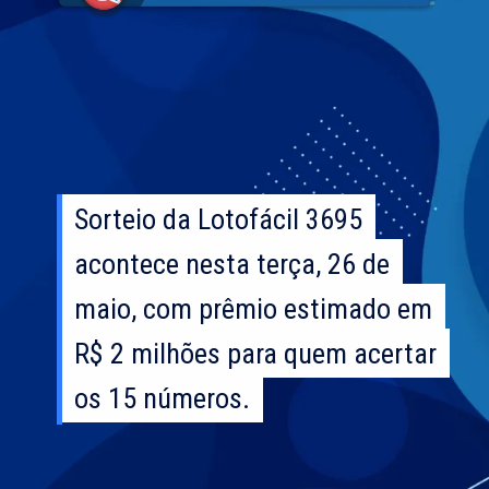
Sorteio da Lotofácil 3695
Sorteio da Lotofácil 3695
acontece nesta terça, 26 de
acontece nesta terça, 26 de
maio, com prêmio estimado em
maio, com prêmio estimado em
R$ 2 milhões para quem acertar
R$ 2 milhões para quem acertar
os 15 números.
os 15 números.