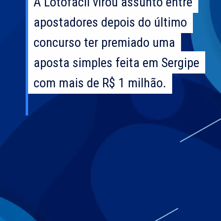
A Lotofácil virou assunto entre
A Lotofácil virou assunto entre
apostadores depois do último
apostadores depois do último
concurso ter premiado uma
concurso ter premiado uma
aposta simples feita em Sergipe
aposta simples feita em Sergipe
com mais de R$ 1 milhão.
com mais de R$ 1 milhão.