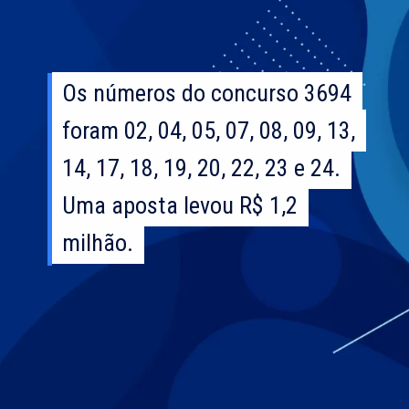
Os números do concurso 3694
Os números do concurso 3694
foram 02, 04, 05, 07, 08, 09, 13,
foram 02, 04, 05, 07, 08, 09, 13,
14, 17, 18, 19, 20, 22, 23 e 24.
14, 17, 18, 19, 20, 22, 23 e 24.
Uma aposta levou R$ 1,2
Uma aposta levou R$ 1,2
milhão.
milhão.