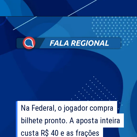
Na Federal, o jogador compra
Na Federal, o jogador compra
bilhete pronto. A aposta inteira
bilhete pronto. A aposta inteira
custa R$ 40 e as frações
custa R$ 40 e as frações