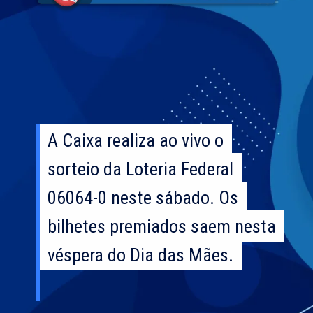
A Caixa realiza ao vivo o
A Caixa realiza ao vivo o
sorteio da Loteria Federal
sorteio da Loteria Federal
06064-0 neste sábado. Os
06064-0 neste sábado. Os
bilhetes premiados saem nesta
bilhetes premiados saem nesta
véspera do Dia das Mães.
véspera do Dia das Mães.