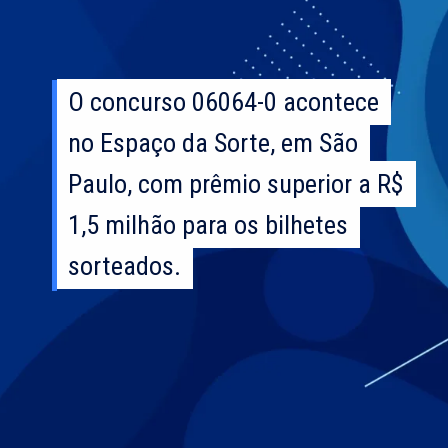
O concurso 06064-0 acontece
O concurso 06064-0 acontece
no Espaço da Sorte, em São
no Espaço da Sorte, em São
Paulo, com prêmio superior a R$
Paulo, com prêmio superior a R$
1,5 milhão para os bilhetes
1,5 milhão para os bilhetes
sorteados.
sorteados.