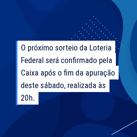
O próximo sorteio da Loteria
O próximo sorteio da Loteria
Federal será confirmado pela
Federal será confirmado pela
Caixa após o fim da apuração
Caixa após o fim da apuração
deste sábado, realizada às
deste sábado, realizada às
20h.
20h.