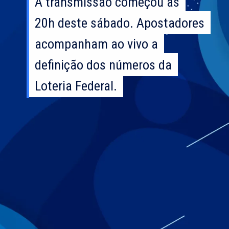
A transmissão começou às
A transmissão começou às
20h deste sábado. Apostadores
20h deste sábado. Apostadores
acompanham ao vivo a
acompanham ao vivo a
definição dos números da
definição dos números da
Loteria Federal.
Loteria Federal.