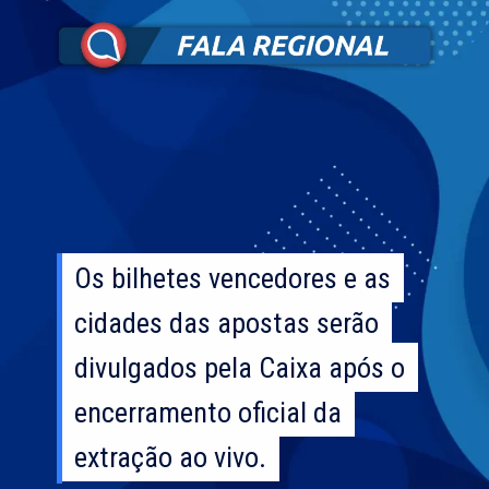
Os bilhetes vencedores e as
Os bilhetes vencedores e as
cidades das apostas serão
cidades das apostas serão
divulgados pela Caixa após o
divulgados pela Caixa após o
encerramento oficial da
encerramento oficial da
extração ao vivo.
extração ao vivo.