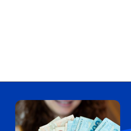
Opening
https://falaregional.com.br/nesta-terca-feira-recomeca-o-saque-de-valores-esquecidos.html?via=home