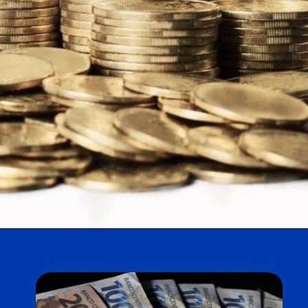
Opening
https://falaregional.com.br/nesta-terca-feira-recomeca-o-saque-de-valores-esquecidos.html?via=home