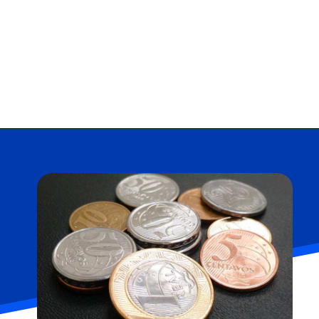
Opening
https://falaregional.com.br/nesta-terca-feira-recomeca-o-saque-de-valores-esquecidos.html?via=home