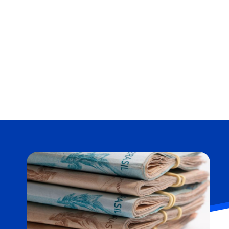
Opening
https://falaregional.com.br/nesta-terca-feira-recomeca-o-saque-de-valores-esquecidos.html?via=home