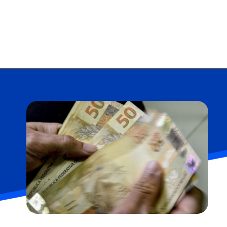
Opening
https://falaregional.com.br/nesta-terca-feira-recomeca-o-saque-de-valores-esquecidos.html?via=home