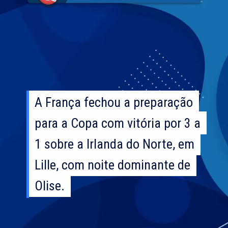
A França fechou a preparação
A França fechou a preparação
para a Copa com vitória por 3 a
para a Copa com vitória por 3 a
1 sobre a Irlanda do Norte, em
1 sobre a Irlanda do Norte, em
Lille, com noite dominante de
Lille, com noite dominante de
Olise.
Olise.