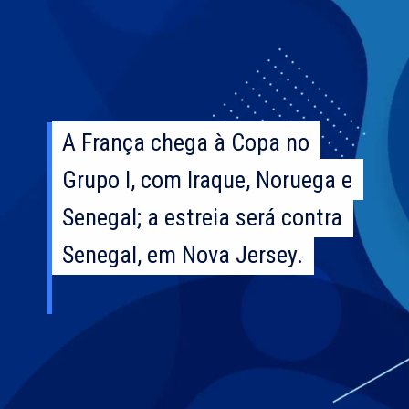
A França chega à Copa no
A França chega à Copa no
Grupo I, com Iraque, Noruega e
Grupo I, com Iraque, Noruega e
Senegal; a estreia será contra
Senegal; a estreia será contra
Senegal, em Nova Jersey.
Senegal, em Nova Jersey.