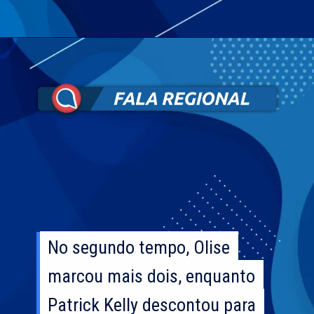
No segundo tempo, Olise
No segundo tempo, Olise
marcou mais dois, enquanto
marcou mais dois, enquanto
Patrick Kelly descontou para
Patrick Kelly descontou para