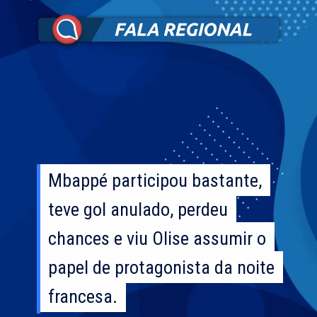
Mbappé participou bastante,
Mbappé participou bastante,
teve gol anulado, perdeu
teve gol anulado, perdeu
chances e viu Olise assumir o
chances e viu Olise assumir o
papel de protagonista da noite
papel de protagonista da noite
francesa.
francesa.