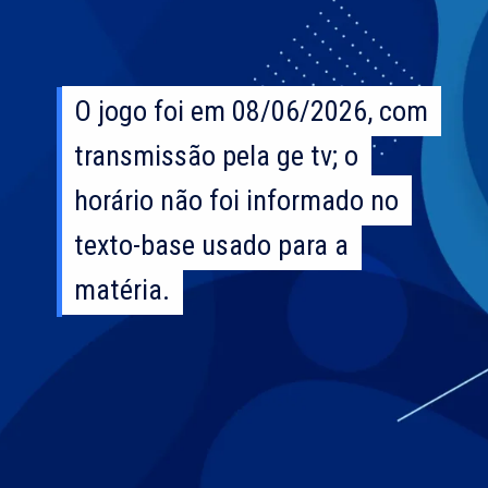
O jogo foi em 08/06/2026, com
O jogo foi em 08/06/2026, com
transmissão pela ge tv; o
transmissão pela ge tv; o
horário não foi informado no
horário não foi informado no
texto-base usado para a
texto-base usado para a
matéria.
matéria.