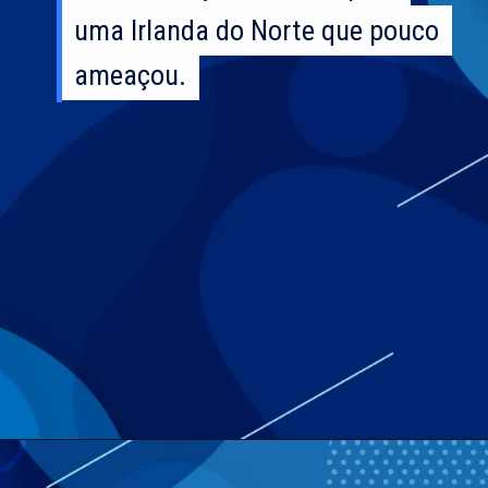
uma Irlanda do Norte que pouco
uma Irlanda do Norte que pouco
ameaçou.
ameaçou.