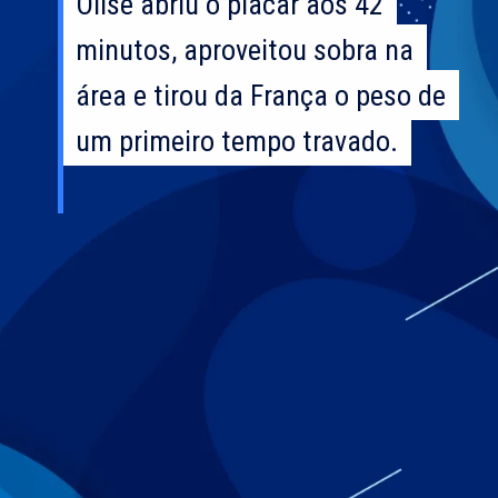
Olise abriu o placar aos 42
Olise abriu o placar aos 42
minutos, aproveitou sobra na
minutos, aproveitou sobra na
área e tirou da França o peso de
área e tirou da França o peso de
um primeiro tempo travado.
um primeiro tempo travado.