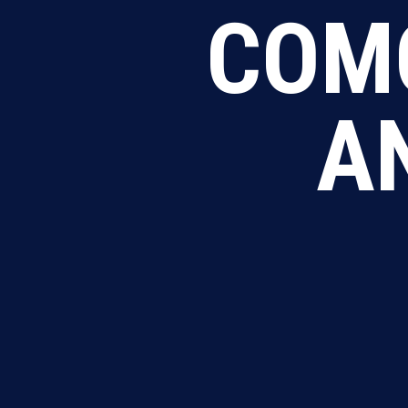
COM
A