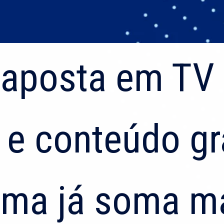
aposta em TV 
aposta em TV 
 e conteúdo gr
 e conteúdo gr
rma já soma m
rma já soma m