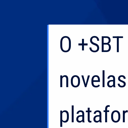
O +SBT 
O +SBT 
novelas
novelas
platafo
platafo