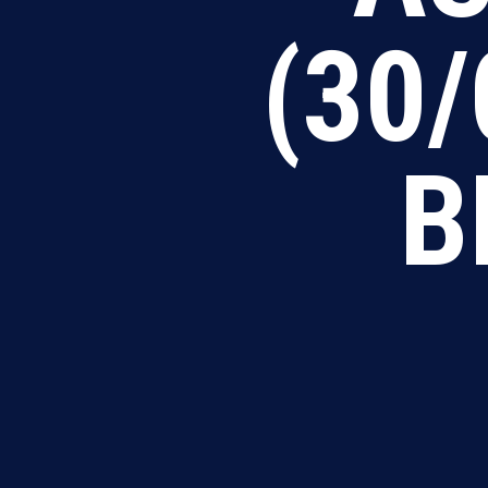
(30/
B