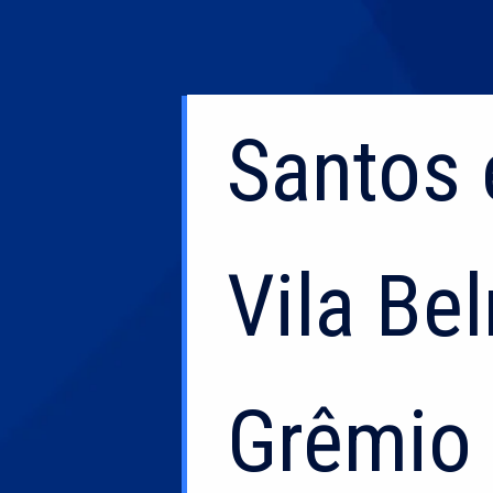
Santos 
Santos 
Vila Be
Vila Be
Grêmio 
Grêmio 