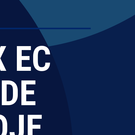
X EC
NDE
OJE