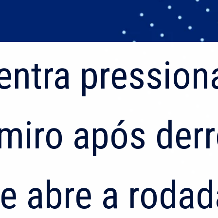
entra pression
entra pression
lmiro após derr
lmiro após derr
e abre a rodad
e abre a rodad