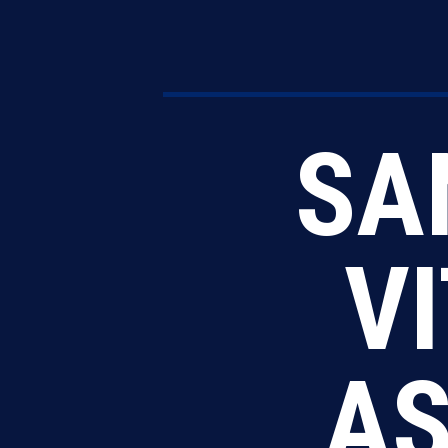
SA
V
AS