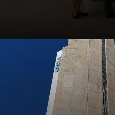
Opening
https://falaregional.com.br/concurso-da-caixa-economica-federal-resultado-sai-no-site-da-fundacao-cesgranrio.html