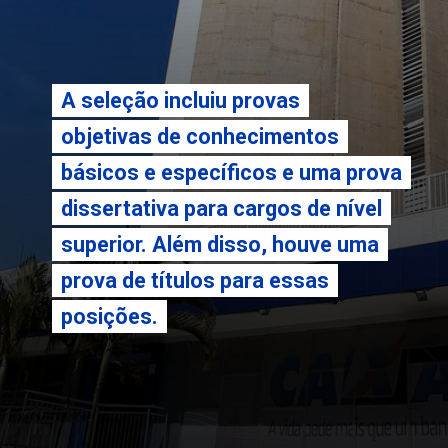
A seleção incluiu provas
A seleção incluiu provas
objetivas de conhecimentos
objetivas de conhecimentos
básicos e específicos e uma prova
básicos e específicos e uma prova
dissertativa para cargos de nível
dissertativa para cargos de nível
superior. Além disso, houve uma
superior. Além disso, houve uma
prova de títulos para essas
prova de títulos para essas
posições.
posições.