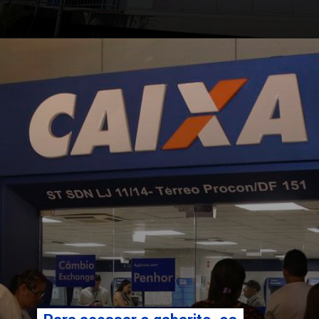
Opening
https://falaregional.com.br/concurso-da-caixa-economica-federal-resultado-sai-no-site-da-fundacao-cesgranrio.html