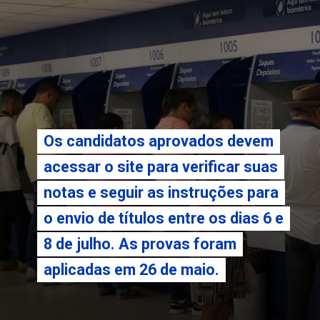
Os candidatos aprovados devem
Os candidatos aprovados devem
acessar o site para verificar suas
acessar o site para verificar suas
notas e seguir as instruções para
notas e seguir as instruções para
o envio de títulos entre os dias 6 e
o envio de títulos entre os dias 6 e
8 de julho. As provas foram
8 de julho. As provas foram
aplicadas em 26 de maio.
aplicadas em 26 de maio.