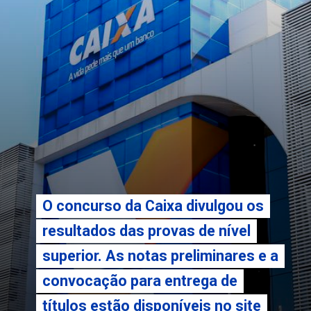
O concurso da Caixa divulgou os
O concurso da Caixa divulgou os
resultados das provas de nível
resultados das provas de nível
superior. As notas preliminares e a
superior. As notas preliminares e a
convocação para entrega de
convocação para entrega de
títulos estão disponíveis no site
títulos estão disponíveis no site