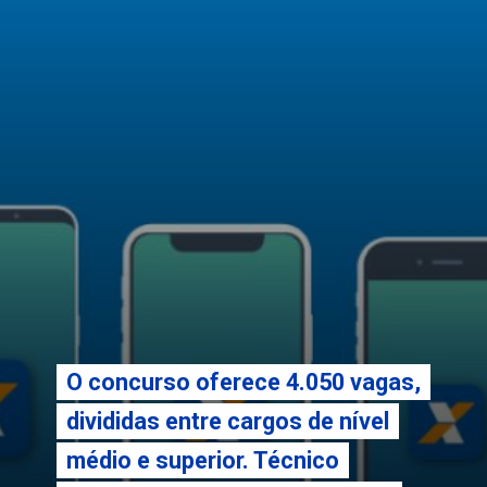
O concurso oferece 4.050 vagas,
O concurso oferece 4.050 vagas,
divididas entre cargos de nível
divididas entre cargos de nível
médio e superior. Técnico
médio e superior. Técnico