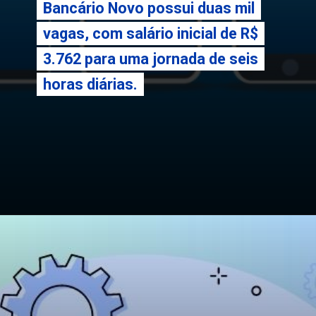
Bancário Novo possui duas mil
Bancário Novo possui duas mil
vagas, com salário inicial de R$
vagas, com salário inicial de R$
3.762 para uma jornada de seis
3.762 para uma jornada de seis
horas diárias.
horas diárias.
Opening
https://falaregional.com.br/concurso-da-caixa-economica-federal-resultado-sai-no-site-da-fundacao-cesgranrio.html