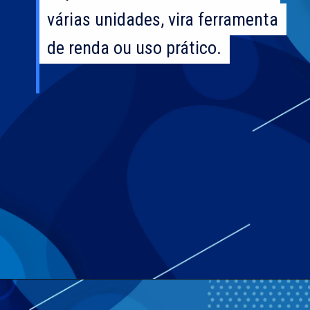
várias unidades, vira ferramenta
várias unidades, vira ferramenta
de renda ou uso prático.
de renda ou uso prático.