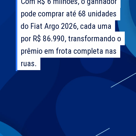
Com R$ 6 milhões, o ganhador
Com R$ 6 milhões, o ganhador
pode comprar até 68 unidades
pode comprar até 68 unidades
do Fiat Argo 2026, cada uma
do Fiat Argo 2026, cada uma
por R$ 86.990, transformando o
por R$ 86.990, transformando o
prêmio em frota completa nas
prêmio em frota completa nas
ruas.
ruas.