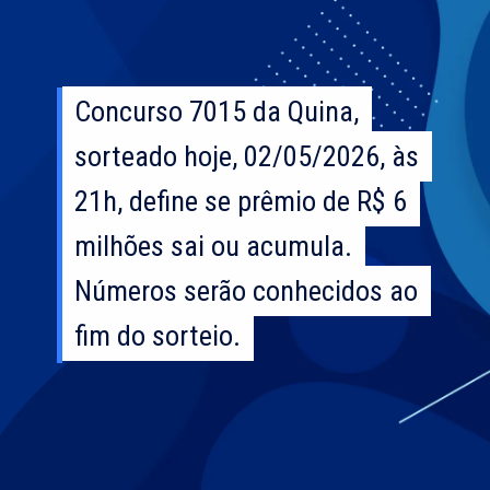
Concurso 7015 da Quina,
Concurso 7015 da Quina,
sorteado hoje, 02/05/2026, às
sorteado hoje, 02/05/2026, às
21h, define se prêmio de R$ 6
21h, define se prêmio de R$ 6
milhões sai ou acumula.
milhões sai ou acumula.
Números serão conhecidos ao
Números serão conhecidos ao
fim do sorteio.
fim do sorteio.