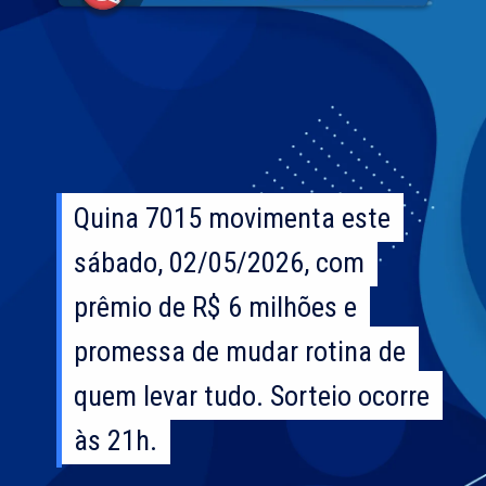
Quina 7015 movimenta este
Quina 7015 movimenta este
sábado, 02/05/2026, com
sábado, 02/05/2026, com
prêmio de R$ 6 milhões e
prêmio de R$ 6 milhões e
promessa de mudar rotina de
promessa de mudar rotina de
quem levar tudo. Sorteio ocorre
quem levar tudo. Sorteio ocorre
às 21h.
às 21h.