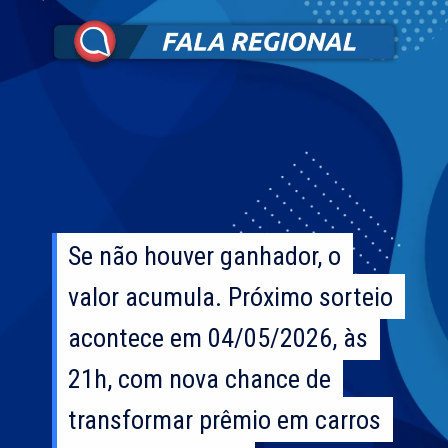
Se não houver ganhador, o
Se não houver ganhador, o
valor acumula. Próximo sorteio
valor acumula. Próximo sorteio
acontece em 04/05/2026, às
acontece em 04/05/2026, às
21h, com nova chance de
21h, com nova chance de
transformar prêmio em carros
transformar prêmio em carros