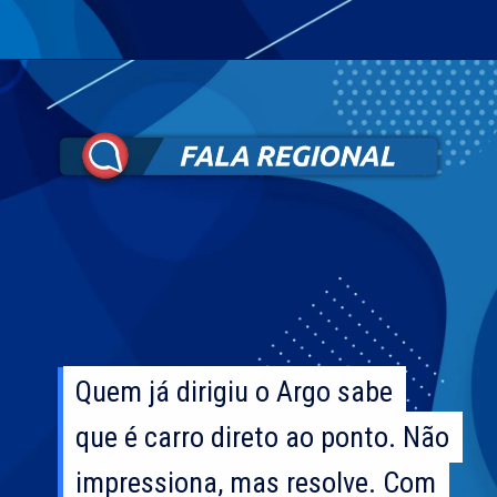
Quem já dirigiu o Argo sabe
Quem já dirigiu o Argo sabe
que é carro direto ao ponto. Não
que é carro direto ao ponto. Não
impressiona, mas resolve. Com
impressiona, mas resolve. Com