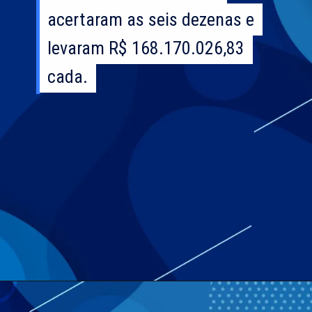
acertaram as seis dezenas e
acertaram as seis dezenas e
levaram R$ 168.170.026,83
levaram R$ 168.170.026,83
cada.
cada.