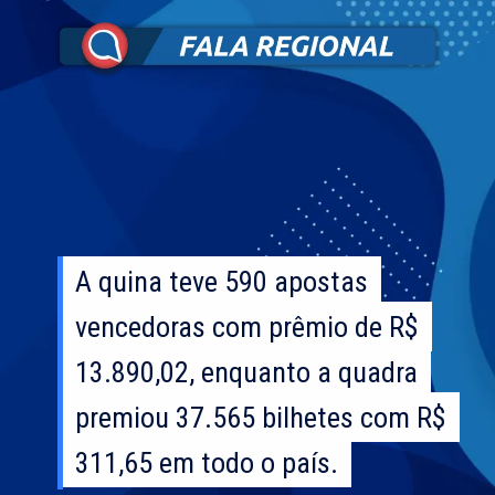
A quina teve 590 apostas
A quina teve 590 apostas
vencedoras com prêmio de R$
vencedoras com prêmio de R$
13.890,02, enquanto a quadra
13.890,02, enquanto a quadra
premiou 37.565 bilhetes com R$
premiou 37.565 bilhetes com R$
311,65 em todo o país.
311,65 em todo o país.