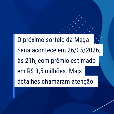
O próximo sorteio da Mega-
O próximo sorteio da Mega-
Sena acontece em 26/05/2026,
Sena acontece em 26/05/2026,
às 21h, com prêmio estimado
às 21h, com prêmio estimado
em R$ 3,5 milhões. Mais
em R$ 3,5 milhões. Mais
detalhes chamaram atenção.
detalhes chamaram atenção.