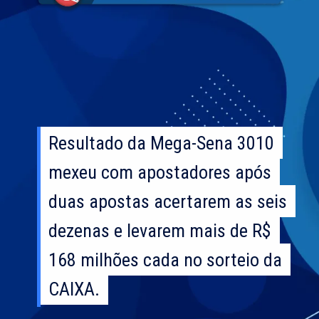
Resultado da Mega-Sena 3010
Resultado da Mega-Sena 3010
mexeu com apostadores após
mexeu com apostadores após
duas apostas acertarem as seis
duas apostas acertarem as seis
dezenas e levarem mais de R$
dezenas e levarem mais de R$
168 milhões cada no sorteio da
168 milhões cada no sorteio da
CAIXA.
CAIXA.