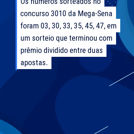
Os números sorteados no
Os números sorteados no
concurso 3010 da Mega-Sena
concurso 3010 da Mega-Sena
foram 03, 30, 33, 35, 45, 47, em
foram 03, 30, 33, 35, 45, 47, em
um sorteio que terminou com
um sorteio que terminou com
prêmio dividido entre duas
prêmio dividido entre duas
apostas.
apostas.