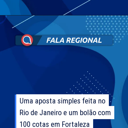
Uma aposta simples feita no
Uma aposta simples feita no
Rio de Janeiro e um bolão com
Rio de Janeiro e um bolão com
100 cotas em Fortaleza
100 cotas em Fortaleza