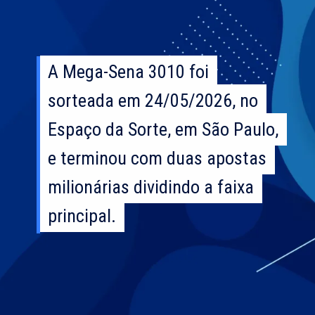
A Mega-Sena 3010 foi
A Mega-Sena 3010 foi
sorteada em 24/05/2026, no
sorteada em 24/05/2026, no
Espaço da Sorte, em São Paulo,
Espaço da Sorte, em São Paulo,
e terminou com duas apostas
e terminou com duas apostas
milionárias dividindo a faixa
milionárias dividindo a faixa
principal.
principal.