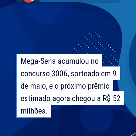
Mega-Sena acumulou no
Mega-Sena acumulou no
concurso 3006, sorteado em 9
concurso 3006, sorteado em 9
de maio, e o próximo prêmio
de maio, e o próximo prêmio
estimado agora chegou a R$ 52
estimado agora chegou a R$ 52
milhões.
milhões.