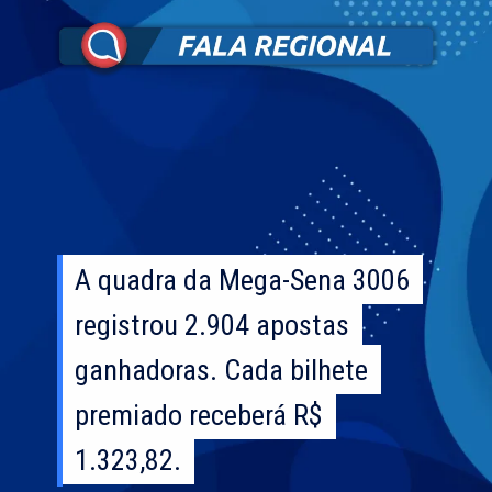
A quadra da Mega-Sena 3006
A quadra da Mega-Sena 3006
registrou 2.904 apostas
registrou 2.904 apostas
ganhadoras. Cada bilhete
ganhadoras. Cada bilhete
premiado receberá R$
premiado receberá R$
1.323,82.
1.323,82.