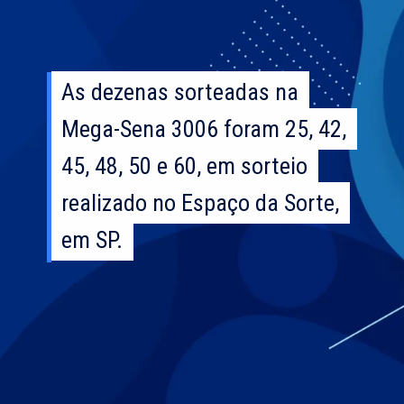
As dezenas sorteadas na
As dezenas sorteadas na
Mega-Sena 3006 foram 25, 42,
Mega-Sena 3006 foram 25, 42,
45, 48, 50 e 60, em sorteio
45, 48, 50 e 60, em sorteio
realizado no Espaço da Sorte,
realizado no Espaço da Sorte,
em SP.
em SP.