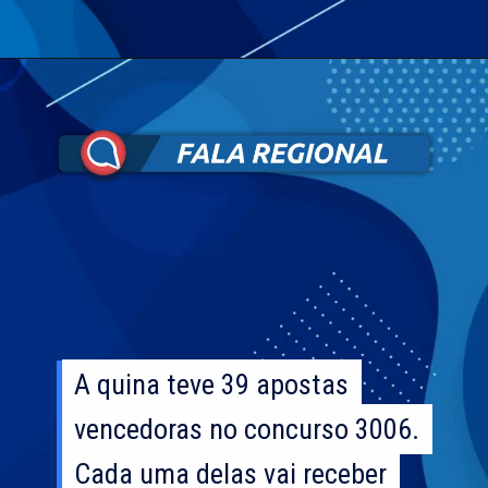
A quina teve 39 apostas
A quina teve 39 apostas
vencedoras no concurso 3006.
vencedoras no concurso 3006.
Cada uma delas vai receber
Cada uma delas vai receber