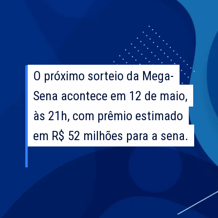
O próximo sorteio da Mega-
O próximo sorteio da Mega-
Sena acontece em 12 de maio,
Sena acontece em 12 de maio,
às 21h, com prêmio estimado
às 21h, com prêmio estimado
em R$ 52 milhões para a sena.
em R$ 52 milhões para a sena.