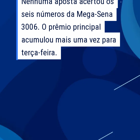
Nenhuma aposta acertou os
Nenhuma aposta acertou os
seis números da Mega-Sena
seis números da Mega-Sena
3006. O prêmio principal
3006. O prêmio principal
acumulou mais uma vez para
acumulou mais uma vez para
terça-feira.
terça-feira.