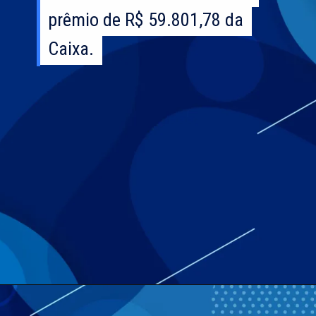
prêmio de R$ 59.801,78 da
prêmio de R$ 59.801,78 da
Caixa.
Caixa.