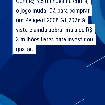
Com R$ 3,5 milhões na conta,
Com R$ 3,5 milhões na conta,
o jogo muda. Dá para comprar
o jogo muda. Dá para comprar
um Peugeot 2008 GT 2026 à
um Peugeot 2008 GT 2026 à
vista e ainda sobrar mais de R$
vista e ainda sobrar mais de R$
3 milhões livres para investir ou
3 milhões livres para investir ou
gastar.
gastar.