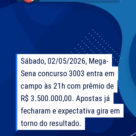
Sábado, 02/05/2026, Mega-
Sábado, 02/05/2026, Mega-
Sena concurso 3003 entra em
Sena concurso 3003 entra em
campo às 21h com prêmio de
campo às 21h com prêmio de
R$ 3.500.000,00. Apostas já
R$ 3.500.000,00. Apostas já
fecharam e expectativa gira em
fecharam e expectativa gira em
torno do resultado.
torno do resultado.