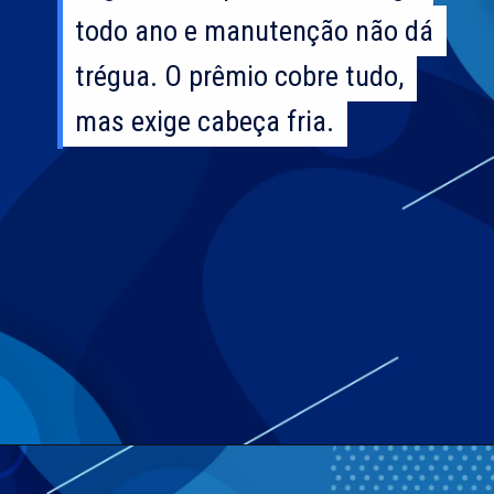
todo ano e manutenção não dá
todo ano e manutenção não dá
trégua. O prêmio cobre tudo,
trégua. O prêmio cobre tudo,
mas exige cabeça fria.
mas exige cabeça fria.