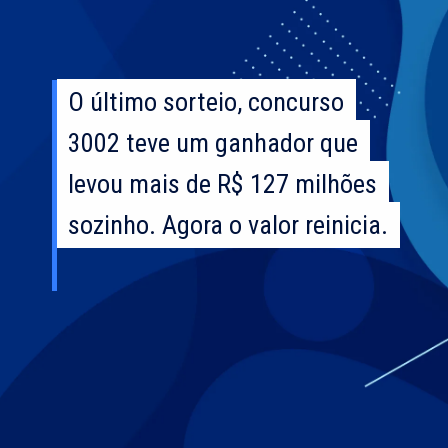
O último sorteio, concurso
O último sorteio, concurso
3002 teve um ganhador que
3002 teve um ganhador que
levou mais de R$ 127 milhões
levou mais de R$ 127 milhões
sozinho. Agora o valor reinicia.
sozinho. Agora o valor reinicia.