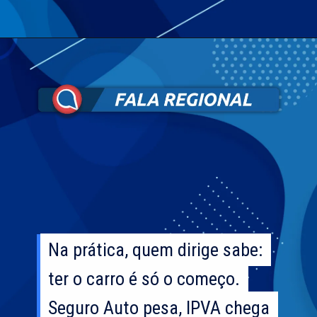
Na prática, quem dirige sabe:
Na prática, quem dirige sabe:
ter o carro é só o começo.
ter o carro é só o começo.
Seguro Auto pesa, IPVA chega
Seguro Auto pesa, IPVA chega