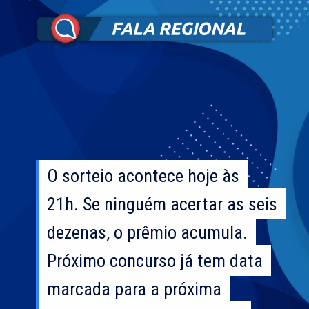
O sorteio acontece hoje às
O sorteio acontece hoje às
21h. Se ninguém acertar as seis
21h. Se ninguém acertar as seis
dezenas, o prêmio acumula.
dezenas, o prêmio acumula.
Próximo concurso já tem data
Próximo concurso já tem data
marcada para a próxima
marcada para a próxima