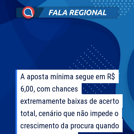
A aposta mínima segue em R$
A aposta mínima segue em R$
6,00, com chances
6,00, com chances
extremamente baixas de acerto
extremamente baixas de acerto
total, cenário que não impede o
total, cenário que não impede o
crescimento da procura quando
crescimento da procura quando