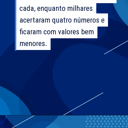
cada, enquanto milhares
cada, enquanto milhares
acertaram quatro números e
acertaram quatro números e
ficaram com valores bem
ficaram com valores bem
menores.
menores.