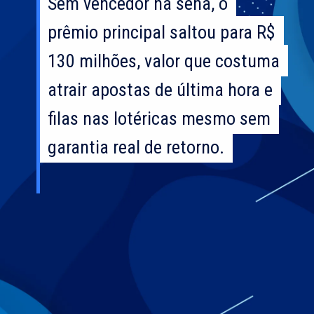
Sem vencedor na sena, o
Sem vencedor na sena, o
prêmio principal saltou para R$
prêmio principal saltou para R$
130 milhões, valor que costuma
130 milhões, valor que costuma
atrair apostas de última hora e
atrair apostas de última hora e
filas nas lotéricas mesmo sem
filas nas lotéricas mesmo sem
garantia real de retorno.
garantia real de retorno.