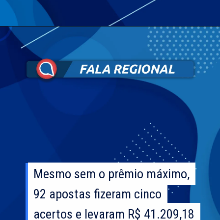
Mesmo sem o prêmio máximo,
Mesmo sem o prêmio máximo,
92 apostas fizeram cinco
92 apostas fizeram cinco
acertos e levaram R$ 41.209,18
acertos e levaram R$ 41.209,18