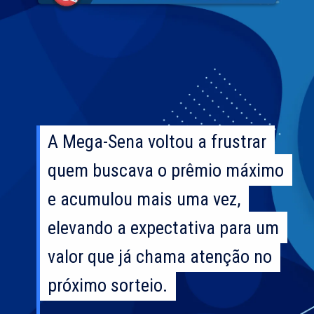
A Mega-Sena voltou a frustrar
A Mega-Sena voltou a frustrar
quem buscava o prêmio máximo
quem buscava o prêmio máximo
e acumulou mais uma vez,
e acumulou mais uma vez,
elevando a expectativa para um
elevando a expectativa para um
valor que já chama atenção no
valor que já chama atenção no
próximo sorteio.
próximo sorteio.