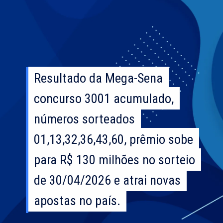
Resultado da Mega-Sena
Resultado da Mega-Sena
concurso 3001 acumulado,
concurso 3001 acumulado,
números sorteados
números sorteados
01,13,32,36,43,60, prêmio sobe
01,13,32,36,43,60, prêmio sobe
para R$ 130 milhões no sorteio
para R$ 130 milhões no sorteio
de 30/04/2026 e atrai novas
de 30/04/2026 e atrai novas
apostas no país.
apostas no país.