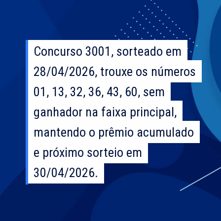
Concurso 3001, sorteado em
Concurso 3001, sorteado em
28/04/2026, trouxe os números
28/04/2026, trouxe os números
01, 13, 32, 36, 43, 60, sem
01, 13, 32, 36, 43, 60, sem
ganhador na faixa principal,
ganhador na faixa principal,
mantendo o prêmio acumulado
mantendo o prêmio acumulado
e próximo sorteio em
e próximo sorteio em
30/04/2026.
30/04/2026.