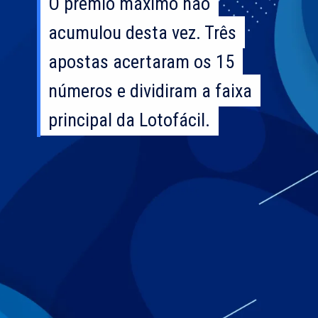
O prêmio máximo não
O prêmio máximo não
acumulou desta vez. Três
acumulou desta vez. Três
apostas acertaram os 15
apostas acertaram os 15
números e dividiram a faixa
números e dividiram a faixa
principal da Lotofácil.
principal da Lotofácil.