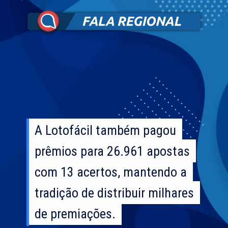
A Lotofácil também pagou
A Lotofácil também pagou
prêmios para 26.961 apostas
prêmios para 26.961 apostas
com 13 acertos, mantendo a
com 13 acertos, mantendo a
tradição de distribuir milhares
tradição de distribuir milhares
de premiações.
de premiações.