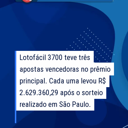
Lotofácil 3700 teve três
Lotofácil 3700 teve três
apostas vencedoras no prêmio
apostas vencedoras no prêmio
principal. Cada uma levou R$
principal. Cada uma levou R$
2.629.360,29 após o sorteio
2.629.360,29 após o sorteio
realizado em São Paulo.
realizado em São Paulo.