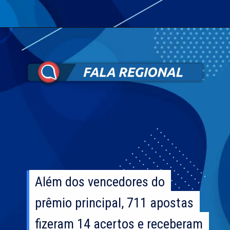
Além dos vencedores do
Além dos vencedores do
prêmio principal, 711 apostas
prêmio principal, 711 apostas
fizeram 14 acertos e receberam
fizeram 14 acertos e receberam