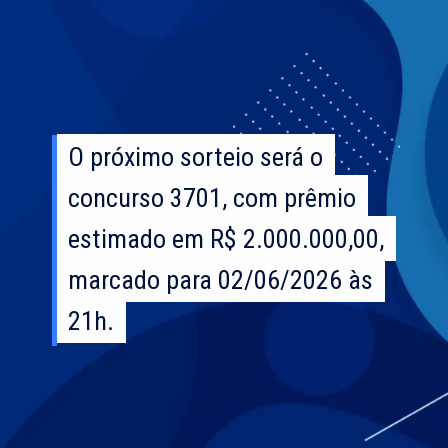
O próximo sorteio será o
O próximo sorteio será o
concurso 3701, com prêmio
concurso 3701, com prêmio
estimado em R$ 2.000.000,00,
estimado em R$ 2.000.000,00,
marcado para 02/06/2026 às
marcado para 02/06/2026 às
21h.
21h.