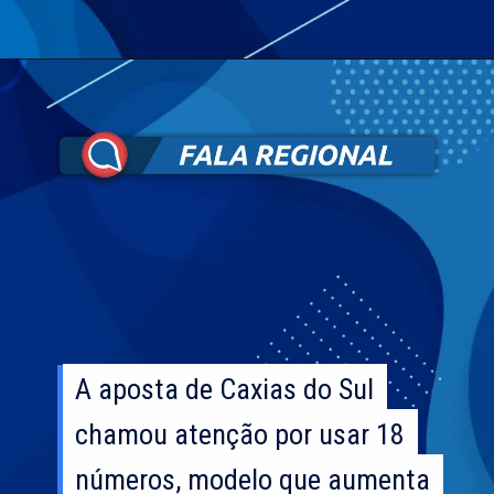
A aposta de Caxias do Sul
A aposta de Caxias do Sul
chamou atenção por usar 18
chamou atenção por usar 18
números, modelo que aumenta
números, modelo que aumenta