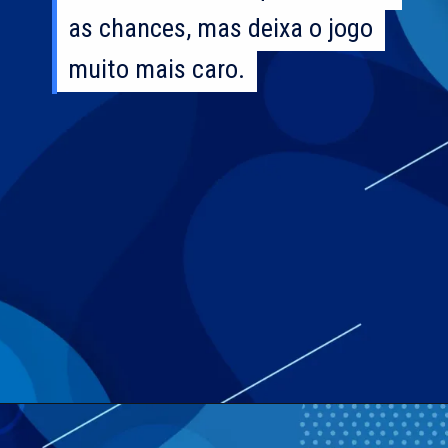
as chances, mas deixa o jogo
as chances, mas deixa o jogo
muito mais caro.
muito mais caro.