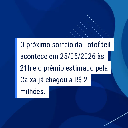
O próximo sorteio da Lotofácil
O próximo sorteio da Lotofácil
acontece em 25/05/2026 às
acontece em 25/05/2026 às
21h e o prêmio estimado pela
21h e o prêmio estimado pela
Caixa já chegou a R$ 2
Caixa já chegou a R$ 2
milhões.
milhões.