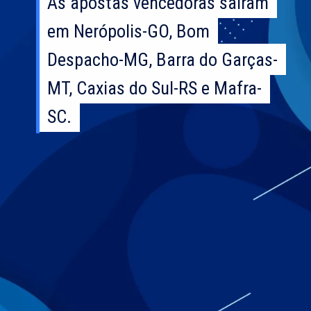
As apostas vencedoras saíram
As apostas vencedoras saíram
em Nerópolis-GO, Bom
em Nerópolis-GO, Bom
Despacho-MG, Barra do Garças-
Despacho-MG, Barra do Garças-
MT, Caxias do Sul-RS e Mafra-
MT, Caxias do Sul-RS e Mafra-
SC.
SC.