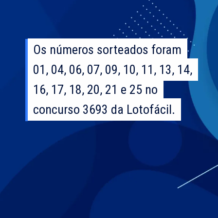
Os números sorteados foram
Os números sorteados foram
01, 04, 06, 07, 09, 10, 11, 13, 14,
01, 04, 06, 07, 09, 10, 11, 13, 14,
16, 17, 18, 20, 21 e 25 no
16, 17, 18, 20, 21 e 25 no
concurso 3693 da Lotofácil.
concurso 3693 da Lotofácil.