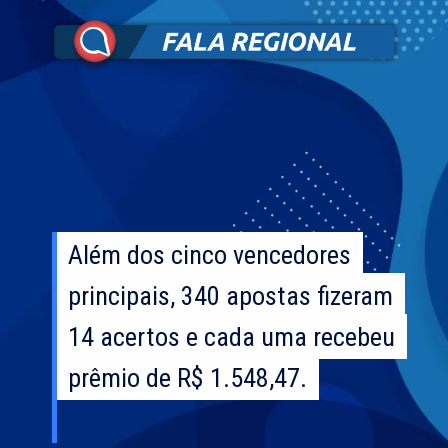
Além dos cinco vencedores
Além dos cinco vencedores
principais, 340 apostas fizeram
principais, 340 apostas fizeram
14 acertos e cada uma recebeu
14 acertos e cada uma recebeu
prêmio de R$ 1.548,47.
prêmio de R$ 1.548,47.