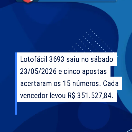
Lotofácil 3693 saiu no sábado
Lotofácil 3693 saiu no sábado
23/05/2026 e cinco apostas
23/05/2026 e cinco apostas
acertaram os 15 números. Cada
acertaram os 15 números. Cada
vencedor levou R$ 351.527,84.
vencedor levou R$ 351.527,84.