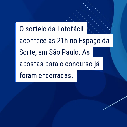
O sorteio da Lotofácil
O sorteio da Lotofácil
acontece às 21h no Espaço da
acontece às 21h no Espaço da
Sorte, em São Paulo. As
Sorte, em São Paulo. As
apostas para o concurso já
apostas para o concurso já
foram encerradas.
foram encerradas.