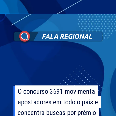
O concurso 3691 movimenta
O concurso 3691 movimenta
apostadores em todo o país e
apostadores em todo o país e
concentra buscas por prêmio
concentra buscas por prêmio