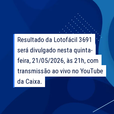
Resultado da Lotofácil 3691
Resultado da Lotofácil 3691
será divulgado nesta quinta-
será divulgado nesta quinta-
feira, 21/05/2026, às 21h, com
feira, 21/05/2026, às 21h, com
transmissão ao vivo no YouTube
transmissão ao vivo no YouTube
da Caixa.
da Caixa.