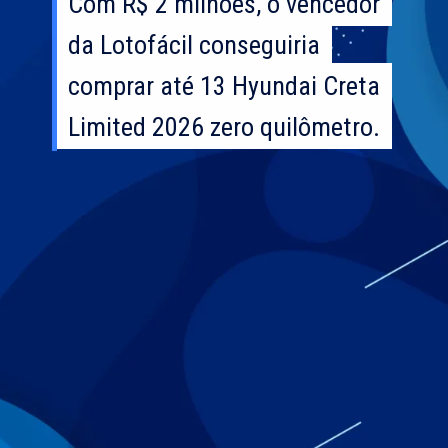
Com R$ 2 milhões, o vencedor
Com R$ 2 milhões, o vencedor
da Lotofácil conseguiria
da Lotofácil conseguiria
comprar até 13 Hyundai Creta
comprar até 13 Hyundai Creta
Limited 2026 zero quilômetro.
Limited 2026 zero quilômetro.