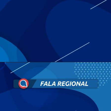
Opening
https://falaregional.com.br/resultado-da-lotofacil-de-hoje-concurso-3691-quinta-feira-21-05-2026-premio-de-r-2-milhoes-pode-comprar-13-hyundai-creta-limited-2026.html