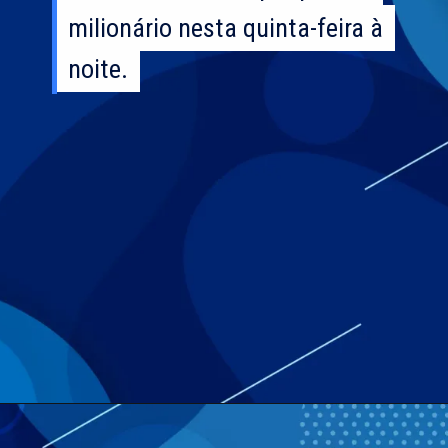
milionário nesta quinta-feira à
milionário nesta quinta-feira à
noite.
noite.