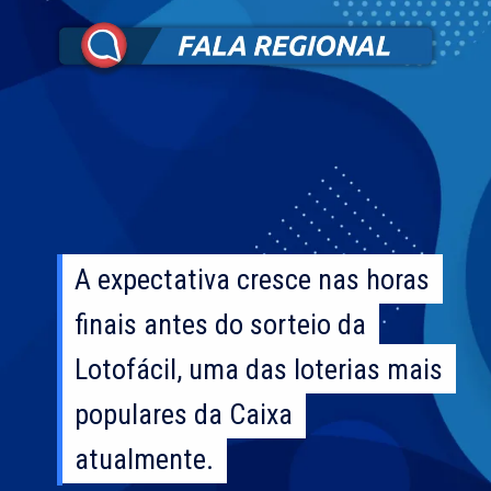
A expectativa cresce nas horas
A expectativa cresce nas horas
finais antes do sorteio da
finais antes do sorteio da
Lotofácil, uma das loterias mais
Lotofácil, uma das loterias mais
populares da Caixa
populares da Caixa
atualmente.
atualmente.