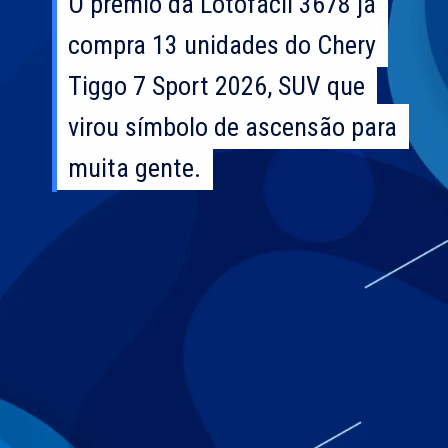
O prêmio da Lotofácil 3678 já
O prêmio da Lotofácil 3678 já
compra 13 unidades do Chery
compra 13 unidades do Chery
Tiggo 7 Sport 2026, SUV que
Tiggo 7 Sport 2026, SUV que
virou símbolo de ascensão para
virou símbolo de ascensão para
muita gente.
muita gente.