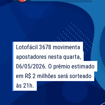
Lotofácil 3678 movimenta
Lotofácil 3678 movimenta
apostadores nesta quarta,
apostadores nesta quarta,
06/05/2026. O prêmio estimado
06/05/2026. O prêmio estimado
em R$ 2 milhões será sorteado
em R$ 2 milhões será sorteado
às 21h.
às 21h.