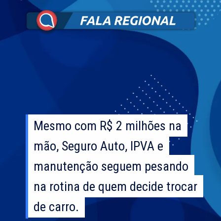
Mesmo com R$ 2 milhões na
Mesmo com R$ 2 milhões na
mão, Seguro Auto, IPVA e
mão, Seguro Auto, IPVA e
manutenção seguem pesando
manutenção seguem pesando
na rotina de quem decide trocar
na rotina de quem decide trocar
de carro.
de carro.