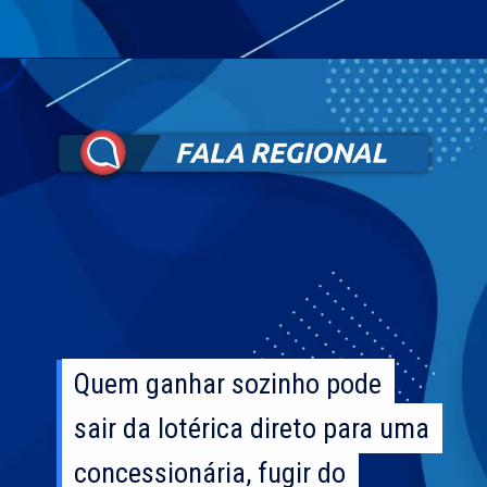
Quem ganhar sozinho pode
Quem ganhar sozinho pode
sair da lotérica direto para uma
sair da lotérica direto para uma
concessionária, fugir do
concessionária, fugir do