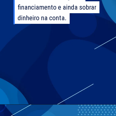
financiamento e ainda sobrar
financiamento e ainda sobrar
dinheiro na conta.
dinheiro na conta.