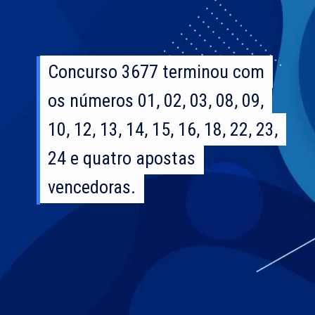
Concurso 3677 terminou com
Concurso 3677 terminou com
os números 01, 02, 03, 08, 09,
os números 01, 02, 03, 08, 09,
10, 12, 13, 14, 15, 16, 18, 22, 23,
10, 12, 13, 14, 15, 16, 18, 22, 23,
24 e quatro apostas
24 e quatro apostas
vencedoras.
vencedoras.