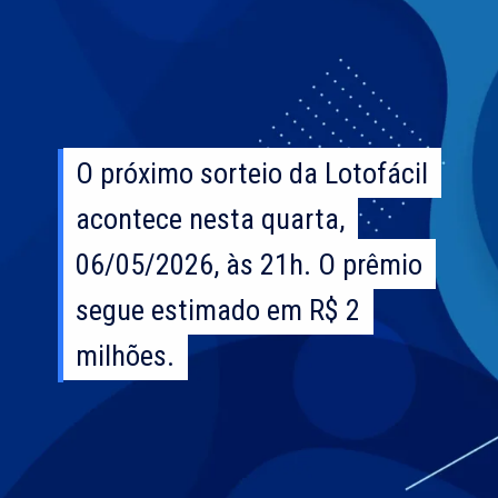
O próximo sorteio da Lotofácil
O próximo sorteio da Lotofácil
acontece nesta quarta,
acontece nesta quarta,
06/05/2026, às 21h. O prêmio
06/05/2026, às 21h. O prêmio
segue estimado em R$ 2
segue estimado em R$ 2
milhões.
milhões.