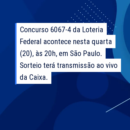
Concurso 6067-4 da Loteria
Concurso 6067-4 da Loteria
Federal acontece nesta quarta
Federal acontece nesta quarta
(20), às 20h, em São Paulo.
(20), às 20h, em São Paulo.
Sorteio terá transmissão ao vivo
Sorteio terá transmissão ao vivo
da Caixa.
da Caixa.