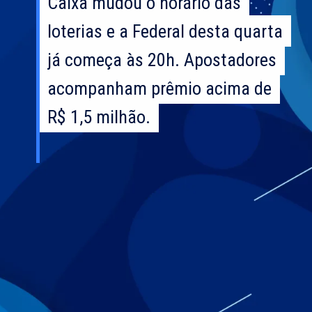
Caixa mudou o horário das
Caixa mudou o horário das
loterias e a Federal desta quarta
loterias e a Federal desta quarta
já começa às 20h. Apostadores
já começa às 20h. Apostadores
acompanham prêmio acima de
acompanham prêmio acima de
R$ 1,5 milhão.
R$ 1,5 milhão.