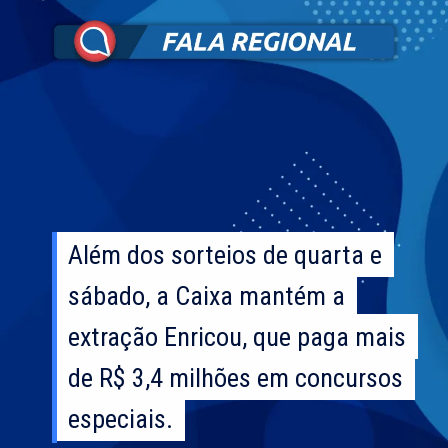
Além dos sorteios de quarta e
Além dos sorteios de quarta e
sábado, a Caixa mantém a
sábado, a Caixa mantém a
extração Enricou, que paga mais
extração Enricou, que paga mais
de R$ 3,4 milhões em concursos
de R$ 3,4 milhões em concursos
especiais.
especiais.