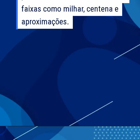
faixas como milhar, centena e
faixas como milhar, centena e
aproximações.
aproximações.