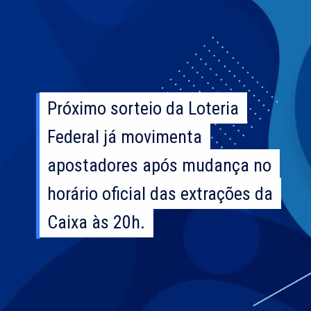
Próximo sorteio da Loteria
Próximo sorteio da Loteria
Federal já movimenta
Federal já movimenta
apostadores após mudança no
apostadores após mudança no
horário oficial das extrações da
horário oficial das extrações da
Caixa às 20h.
Caixa às 20h.