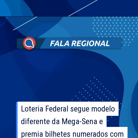
Loteria Federal segue modelo
Loteria Federal segue modelo
diferente da Mega-Sena e
diferente da Mega-Sena e
premia bilhetes numerados com
premia bilhetes numerados com