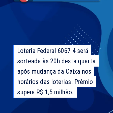
Loteria Federal 6067-4 será
Loteria Federal 6067-4 será
sorteada às 20h desta quarta
sorteada às 20h desta quarta
após mudança da Caixa nos
após mudança da Caixa nos
horários das loterias. Prêmio
horários das loterias. Prêmio
supera R$ 1,5 milhão.
supera R$ 1,5 milhão.