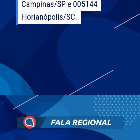
Campinas/SP e 005144
Campinas/SP e 005144
Florianópolis/SC.
Florianópolis/SC.