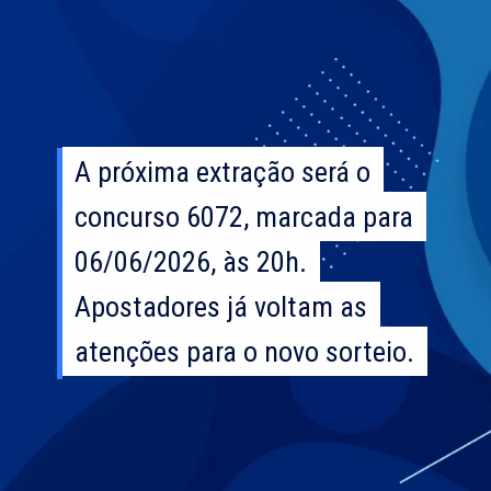
A próxima extração será o
A próxima extração será o
concurso 6072, marcada para
concurso 6072, marcada para
06/06/2026, às 20h.
06/06/2026, às 20h.
Apostadores já voltam as
Apostadores já voltam as
atenções para o novo sorteio.
atenções para o novo sorteio.