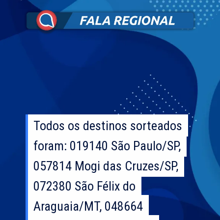
Todos os destinos sorteados
Todos os destinos sorteados
foram: 019140 São Paulo/SP,
foram: 019140 São Paulo/SP,
057814 Mogi das Cruzes/SP,
057814 Mogi das Cruzes/SP,
072380 São Félix do
072380 São Félix do
Araguaia/MT, 048664
Araguaia/MT, 048664