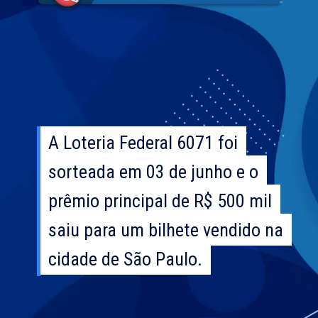
A Loteria Federal 6071 foi
A Loteria Federal 6071 foi
sorteada em 03 de junho e o
sorteada em 03 de junho e o
prêmio principal de R$ 500 mil
prêmio principal de R$ 500 mil
saiu para um bilhete vendido na
saiu para um bilhete vendido na
cidade de São Paulo.
cidade de São Paulo.