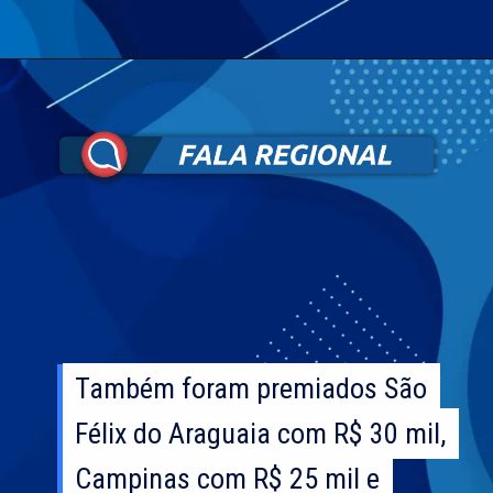
Também foram premiados São
Também foram premiados São
Félix do Araguaia com R$ 30 mil,
Félix do Araguaia com R$ 30 mil,
Campinas com R$ 25 mil e
Campinas com R$ 25 mil e