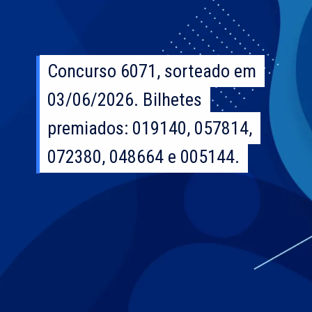
Concurso 6071, sorteado em
Concurso 6071, sorteado em
03/06/2026. Bilhetes
03/06/2026. Bilhetes
premiados: 019140, 057814,
premiados: 019140, 057814,
072380, 048664 e 005144.
072380, 048664 e 005144.