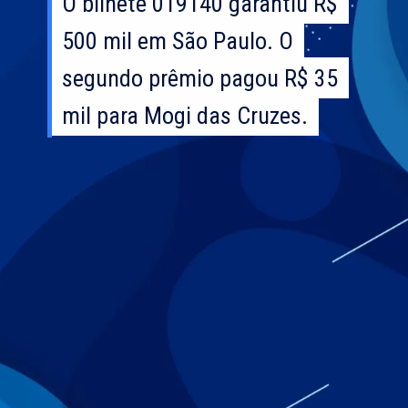
O bilhete 019140 garantiu R$
O bilhete 019140 garantiu R$
500 mil em São Paulo. O
500 mil em São Paulo. O
segundo prêmio pagou R$ 35
segundo prêmio pagou R$ 35
mil para Mogi das Cruzes.
mil para Mogi das Cruzes.