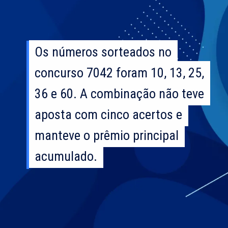
Os números sorteados no
Os números sorteados no
concurso 7042 foram 10, 13, 25,
concurso 7042 foram 10, 13, 25,
36 e 60. A combinação não teve
36 e 60. A combinação não teve
aposta com cinco acertos e
aposta com cinco acertos e
manteve o prêmio principal
manteve o prêmio principal
acumulado.
acumulado.