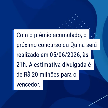
Com o prêmio acumulado, o
Com o prêmio acumulado, o
próximo concurso da Quina será
próximo concurso da Quina será
realizado em 05/06/2026, às
realizado em 05/06/2026, às
21h. A estimativa divulgada é
21h. A estimativa divulgada é
de R$ 20 milhões para o
de R$ 20 milhões para o
vencedor.
vencedor.