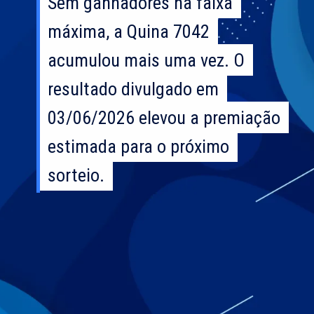
Sem ganhadores na faixa
Sem ganhadores na faixa
máxima, a Quina 7042
máxima, a Quina 7042
acumulou mais uma vez. O
acumulou mais uma vez. O
resultado divulgado em
resultado divulgado em
03/06/2026 elevou a premiação
03/06/2026 elevou a premiação
estimada para o próximo
estimada para o próximo
sorteio.
sorteio.