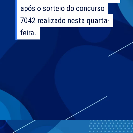
após o sorteio do concurso
após o sorteio do concurso
7042 realizado nesta quarta-
7042 realizado nesta quarta-
feira.
feira.