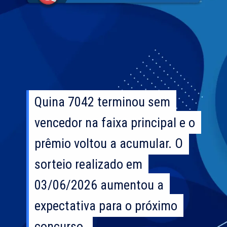
Quina 7042 terminou sem
Quina 7042 terminou sem
vencedor na faixa principal e o
vencedor na faixa principal e o
prêmio voltou a acumular. O
prêmio voltou a acumular. O
sorteio realizado em
sorteio realizado em
03/06/2026 aumentou a
03/06/2026 aumentou a
expectativa para o próximo
expectativa para o próximo
concurso.
concurso.