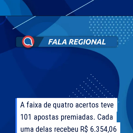
A faixa de quatro acertos teve
A faixa de quatro acertos teve
101 apostas premiadas. Cada
101 apostas premiadas. Cada
uma delas recebeu R$ 6.354,06
uma delas recebeu R$ 6.354,06