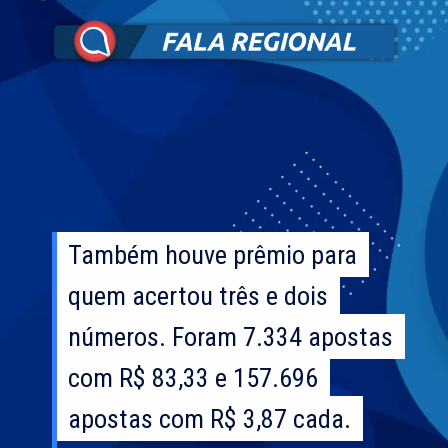
Também houve prêmio para
Também houve prêmio para
quem acertou três e dois
quem acertou três e dois
números. Foram 7.334 apostas
números. Foram 7.334 apostas
com R$ 83,33 e 157.696
com R$ 83,33 e 157.696
apostas com R$ 3,87 cada.
apostas com R$ 3,87 cada.