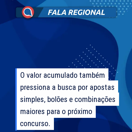
O valor acumulado também
O valor acumulado também
pressiona a busca por apostas
pressiona a busca por apostas
simples, bolões e combinações
simples, bolões e combinações
maiores para o próximo
maiores para o próximo
concurso.
concurso.