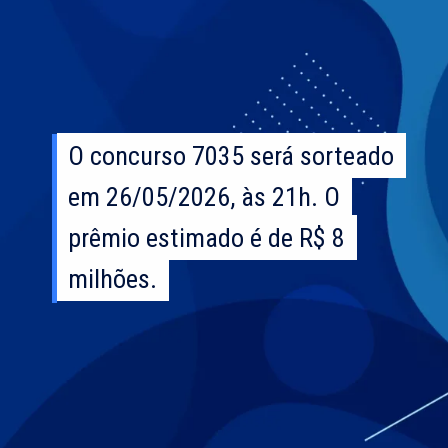
O concurso 7035 será sorteado
O concurso 7035 será sorteado
em 26/05/2026, às 21h. O
em 26/05/2026, às 21h. O
prêmio estimado é de R$ 8
prêmio estimado é de R$ 8
milhões.
milhões.