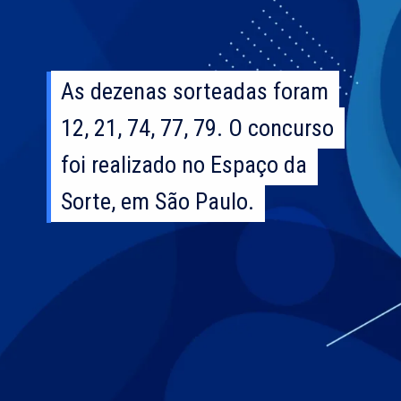
As dezenas sorteadas foram
As dezenas sorteadas foram
12, 21, 74, 77, 79. O concurso
12, 21, 74, 77, 79. O concurso
foi realizado no Espaço da
foi realizado no Espaço da
Sorte, em São Paulo.
Sorte, em São Paulo.