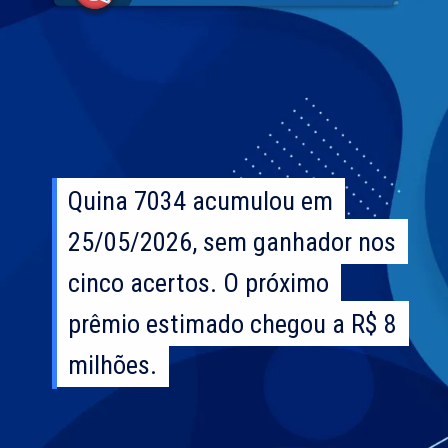
Quina 7034 acumulou em
Quina 7034 acumulou em
25/05/2026, sem ganhador nos
25/05/2026, sem ganhador nos
cinco acertos. O próximo
cinco acertos. O próximo
prêmio estimado chegou a R$ 8
prêmio estimado chegou a R$ 8
milhões.
milhões.