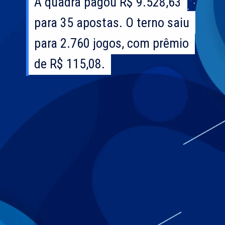
A quadra pagou R$ 9.528,63
A quadra pagou R$ 9.528,63
para 35 apostas. O terno saiu
para 35 apostas. O terno saiu
para 2.760 jogos, com prêmio
para 2.760 jogos, com prêmio
de R$ 115,08.
de R$ 115,08.