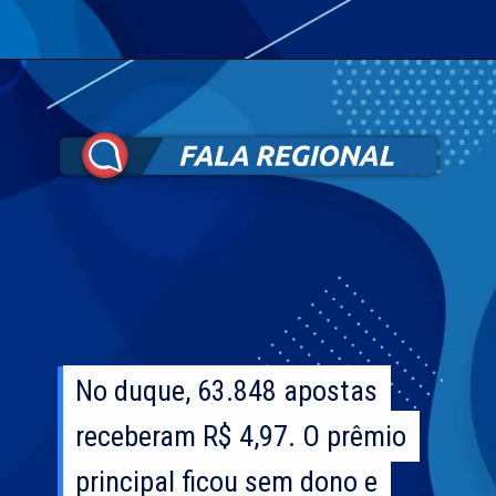
No duque, 63.848 apostas
No duque, 63.848 apostas
receberam R$ 4,97. O prêmio
receberam R$ 4,97. O prêmio
principal ficou sem dono e
principal ficou sem dono e