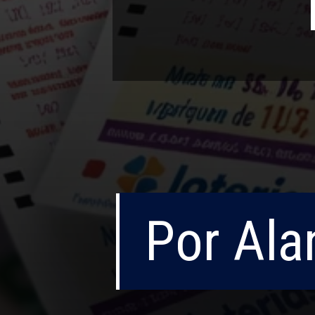
Por Ala
Por Ala