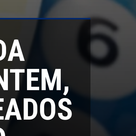
DA
NTEM,
EADOS