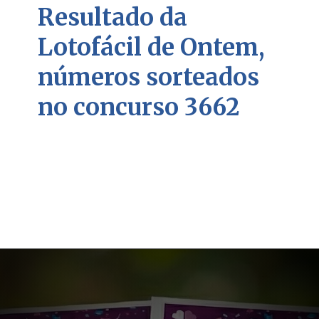
Resultado da
Lotofácil de Ontem,
números sorteados
no concurso 3662