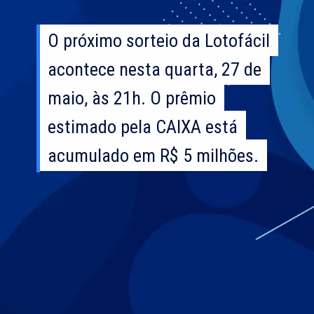
O próximo sorteio da Lotofácil
O próximo sorteio da Lotofácil
acontece nesta quarta, 27 de
acontece nesta quarta, 27 de
maio, às 21h. O prêmio
maio, às 21h. O prêmio
estimado pela CAIXA está
estimado pela CAIXA está
acumulado em R$ 5 milhões.
acumulado em R$ 5 milhões.