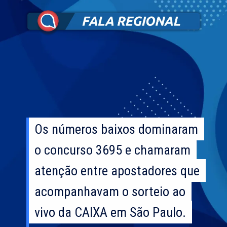
Os números baixos dominaram
Os números baixos dominaram
o concurso 3695 e chamaram
o concurso 3695 e chamaram
atenção entre apostadores que
atenção entre apostadores que
acompanhavam o sorteio ao
acompanhavam o sorteio ao
vivo da CAIXA em São Paulo.
vivo da CAIXA em São Paulo.