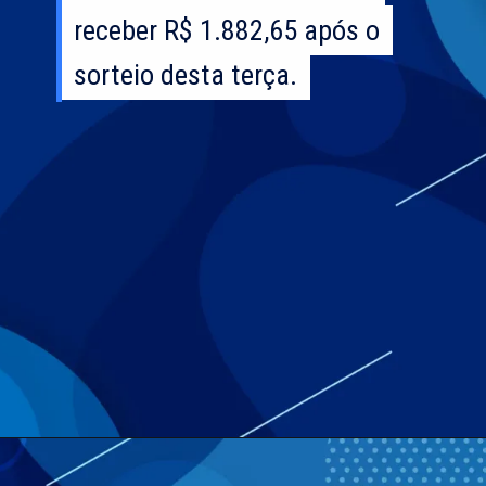
receber R$ 1.882,65 após o
receber R$ 1.882,65 após o
sorteio desta terça.
sorteio desta terça.