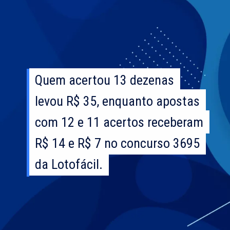
Quem acertou 13 dezenas
Quem acertou 13 dezenas
levou R$ 35, enquanto apostas
levou R$ 35, enquanto apostas
com 12 e 11 acertos receberam
com 12 e 11 acertos receberam
R$ 14 e R$ 7 no concurso 3695
R$ 14 e R$ 7 no concurso 3695
da Lotofácil.
da Lotofácil.