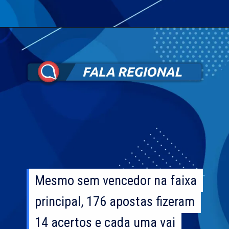
Mesmo sem vencedor na faixa
Mesmo sem vencedor na faixa
principal, 176 apostas fizeram
principal, 176 apostas fizeram
14 acertos e cada uma vai
14 acertos e cada uma vai