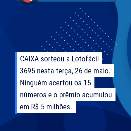
CAIXA sorteou a Lotofácil
CAIXA sorteou a Lotofácil
3695 nesta terça, 26 de maio.
3695 nesta terça, 26 de maio.
Ninguém acertou os 15
Ninguém acertou os 15
números e o prêmio acumulou
números e o prêmio acumulou
em R$ 5 milhões.
em R$ 5 milhões.