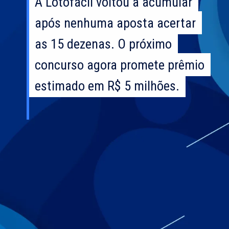
A Lotofácil voltou a acumular
A Lotofácil voltou a acumular
após nenhuma aposta acertar
após nenhuma aposta acertar
as 15 dezenas. O próximo
as 15 dezenas. O próximo
concurso agora promete prêmio
concurso agora promete prêmio
estimado em R$ 5 milhões.
estimado em R$ 5 milhões.