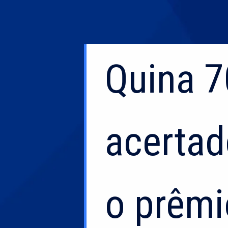
Quina 7
Quina 7
acertad
acertad
o prêmi
o prêmi