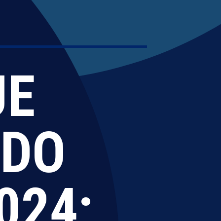
JE
 DO
024;