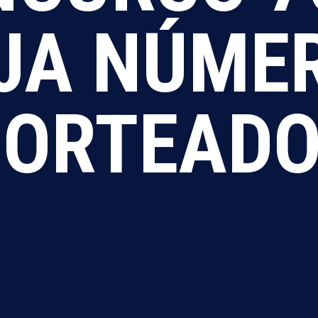
JA NÚME
SORTEAD