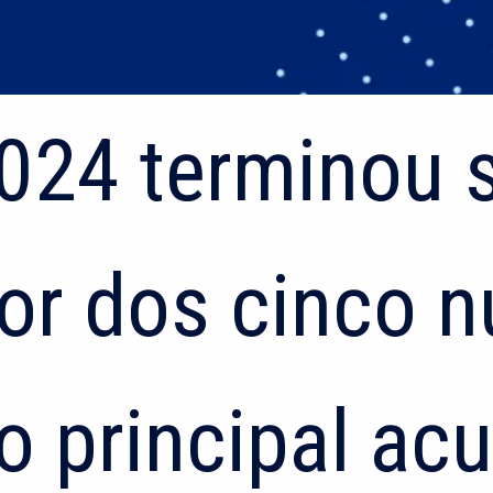
024 terminou
024 terminou
or dos cinco 
or dos cinco 
o principal ac
o principal ac