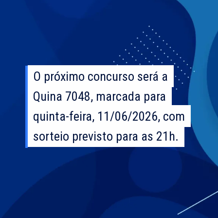
O próximo concurso será a
O próximo concurso será a
Quina 7048, marcada para
Quina 7048, marcada para
quinta-feira, 11/06/2026, com
quinta-feira, 11/06/2026, com
sorteio previsto para as 21h.
sorteio previsto para as 21h.