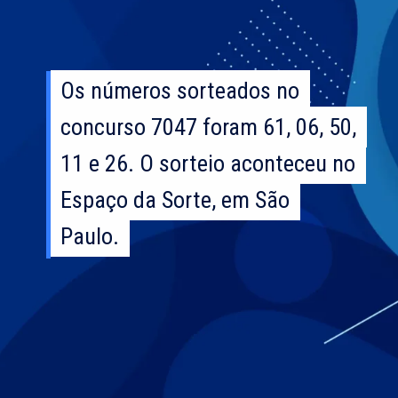
Os números sorteados no
Os números sorteados no
concurso 7047 foram 61, 06, 50,
concurso 7047 foram 61, 06, 50,
11 e 26. O sorteio aconteceu no
11 e 26. O sorteio aconteceu no
Espaço da Sorte, em São
Espaço da Sorte, em São
Paulo.
Paulo.