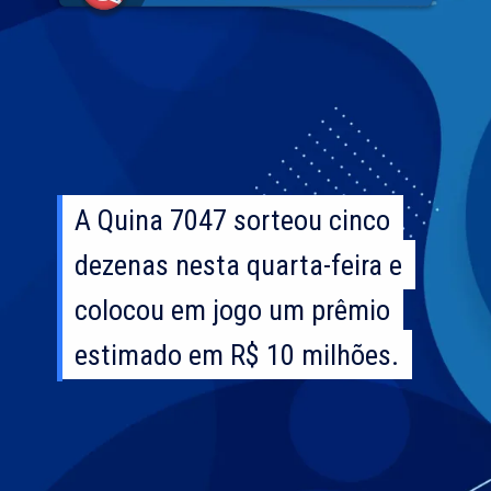
A Quina 7047 sorteou cinco
A Quina 7047 sorteou cinco
dezenas nesta quarta-feira e
dezenas nesta quarta-feira e
colocou em jogo um prêmio
colocou em jogo um prêmio
estimado em R$ 10 milhões.
estimado em R$ 10 milhões.