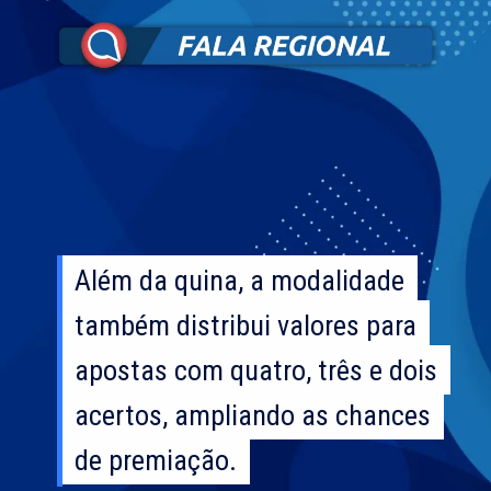
Além da quina, a modalidade
Além da quina, a modalidade
também distribui valores para
também distribui valores para
apostas com quatro, três e dois
apostas com quatro, três e dois
acertos, ampliando as chances
acertos, ampliando as chances
de premiação.
de premiação.