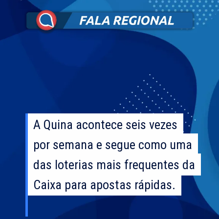
A Quina acontece seis vezes
A Quina acontece seis vezes
por semana e segue como uma
por semana e segue como uma
das loterias mais frequentes da
das loterias mais frequentes da
Caixa para apostas rápidas.
Caixa para apostas rápidas.