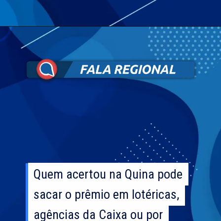
Quem acertou na Quina pode
Quem acertou na Quina pode
sacar o prêmio em lotéricas,
sacar o prêmio em lotéricas,
agências da Caixa ou por
agências da Caixa ou por