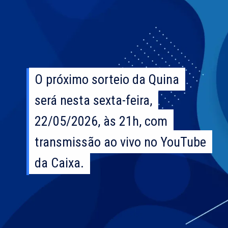
O próximo sorteio da Quina
O próximo sorteio da Quina
será nesta sexta-feira,
será nesta sexta-feira,
22/05/2026, às 21h, com
22/05/2026, às 21h, com
transmissão ao vivo no YouTube
transmissão ao vivo no YouTube
da Caixa.
da Caixa.