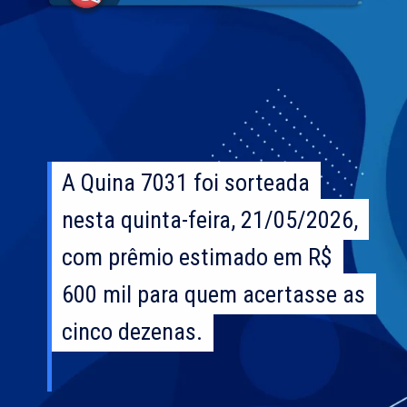
A Quina 7031 foi sorteada
A Quina 7031 foi sorteada
nesta quinta-feira, 21/05/2026,
nesta quinta-feira, 21/05/2026,
com prêmio estimado em R$
com prêmio estimado em R$
600 mil para quem acertasse as
600 mil para quem acertasse as
cinco dezenas.
cinco dezenas.