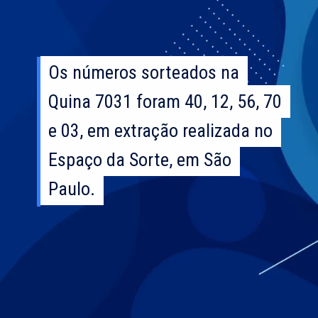
Os números sorteados na
Os números sorteados na
Quina 7031 foram 40, 12, 56, 70
Quina 7031 foram 40, 12, 56, 70
e 03, em extração realizada no
e 03, em extração realizada no
Espaço da Sorte, em São
Espaço da Sorte, em São
Paulo.
Paulo.