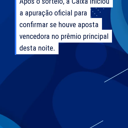
Após o sorteio, a Caixa iniciou
Após o sorteio, a Caixa iniciou
a apuração oficial para
a apuração oficial para
confirmar se houve aposta
confirmar se houve aposta
vencedora no prêmio principal
vencedora no prêmio principal
desta noite.
desta noite.