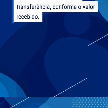
transferência, conforme o valor
transferência, conforme o valor
recebido.
recebido.