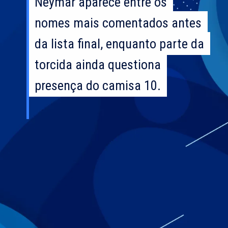
Neymar aparece entre os
Neymar aparece entre os
nomes mais comentados antes
nomes mais comentados antes
da lista final, enquanto parte da
da lista final, enquanto parte da
torcida ainda questiona
torcida ainda questiona
presença do camisa 10.
presença do camisa 10.