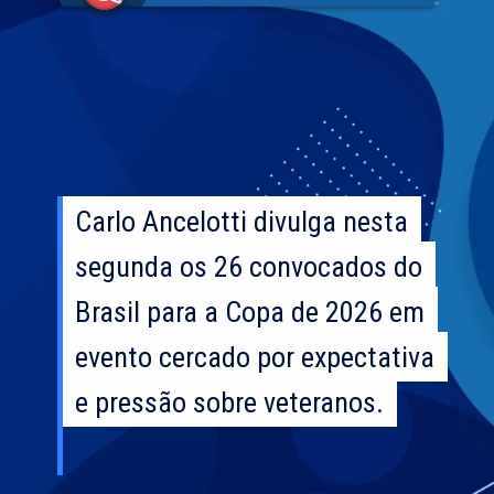
Carlo Ancelotti divulga nesta
Carlo Ancelotti divulga nesta
segunda os 26 convocados do
segunda os 26 convocados do
Brasil para a Copa de 2026 em
Brasil para a Copa de 2026 em
evento cercado por expectativa
evento cercado por expectativa
e pressão sobre veteranos.
e pressão sobre veteranos.