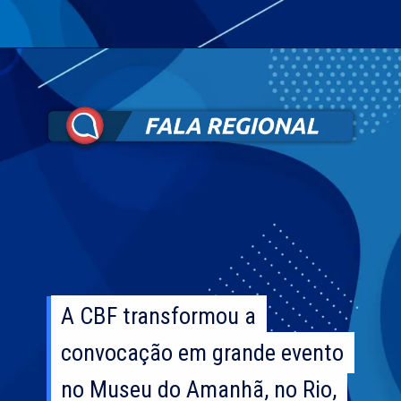
A CBF transformou a
A CBF transformou a
convocação em grande evento
convocação em grande evento
no Museu do Amanhã, no Rio,
no Museu do Amanhã, no Rio,