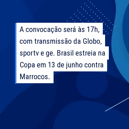
A convocação será às 17h,
A convocação será às 17h,
com transmissão da Globo,
com transmissão da Globo,
sportv e ge. Brasil estreia na
sportv e ge. Brasil estreia na
Copa em 13 de junho contra
Copa em 13 de junho contra
Marrocos.
Marrocos.