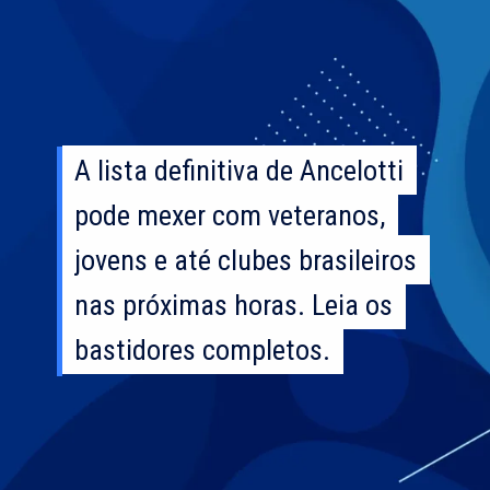
A lista definitiva de Ancelotti
A lista definitiva de Ancelotti
pode mexer com veteranos,
pode mexer com veteranos,
jovens e até clubes brasileiros
jovens e até clubes brasileiros
nas próximas horas. Leia os
nas próximas horas. Leia os
bastidores completos.
bastidores completos.