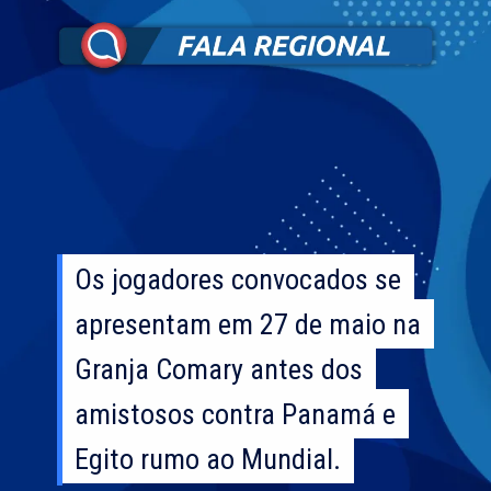
Os jogadores convocados se
Os jogadores convocados se
apresentam em 27 de maio na
apresentam em 27 de maio na
Granja Comary antes dos
Granja Comary antes dos
amistosos contra Panamá e
amistosos contra Panamá e
Egito rumo ao Mundial.
Egito rumo ao Mundial.