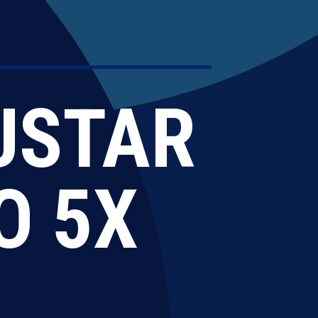
USTAR
O 5X