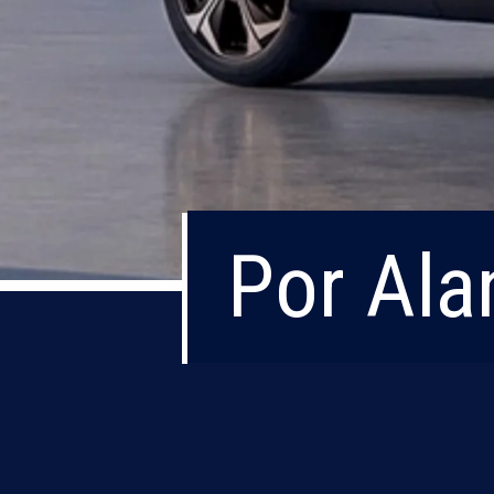
Por Ala
Por Ala