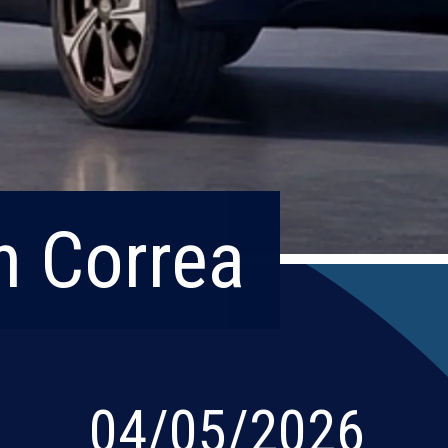
n Correa
n Correa
04/05/2026