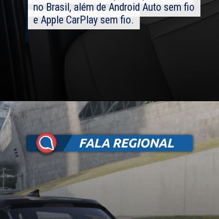
no Brasil, além de Android Auto sem fio
no Brasil, além de Android Auto sem fio
e Apple CarPlay sem fio.
e Apple CarPlay sem fio.