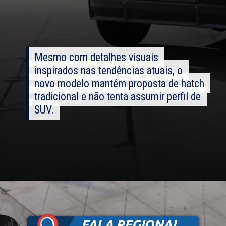
Mesmo com detalhes visuais
Mesmo com detalhes visuais
inspirados nas tendências atuais, o
inspirados nas tendências atuais, o
novo modelo mantém proposta de hatch
novo modelo mantém proposta de hatch
tradicional e não tenta assumir perfil de
tradicional e não tenta assumir perfil de
SUV.
SUV.