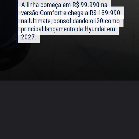
A linha começa em R$ 99.990 na
A linha começa em R$ 99.990 na
versão Comfort e chega a R$ 139.990
versão Comfort e chega a R$ 139.990
na Ultimate, consolidando o i20 como
na Ultimate, consolidando o i20 como
principal lançamento da Hyundai em
principal lançamento da Hyundai em
2027.
2027.
Opening
https://falaregional.com.br/hyundai-i20-2027-estreia-no-brasil-com-precos-entre-r-99-990-e-r-139-990-mais-espaco-interno-tecnologias-ineditas-e-proposta-para-enfrentar-polo-onix-e-city.html