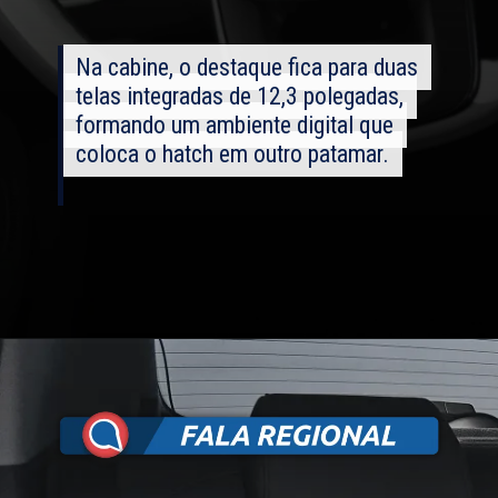
Na cabine, o destaque fica para duas
Na cabine, o destaque fica para duas
telas integradas de 12,3 polegadas,
telas integradas de 12,3 polegadas,
formando um ambiente digital que
formando um ambiente digital que
coloca o hatch em outro patamar.
coloca o hatch em outro patamar.