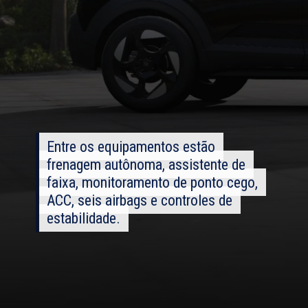
Entre os equipamentos estão
Entre os equipamentos estão
frenagem autônoma, assistente de
frenagem autônoma, assistente de
faixa, monitoramento de ponto cego,
faixa, monitoramento de ponto cego,
ACC, seis airbags e controles de
ACC, seis airbags e controles de
estabilidade.
estabilidade.