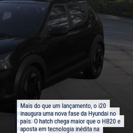
Mais do que um lançamento, o i20
Mais do que um lançamento, o i20
inaugura uma nova fase da Hyundai no
inaugura uma nova fase da Hyundai no
país. O hatch chega maior que o HB20 e
país. O hatch chega maior que o HB20 e
aposta em tecnologia inédita na
aposta em tecnologia inédita na