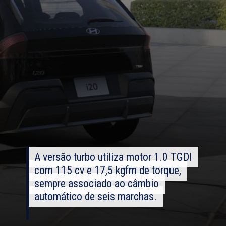
A versão turbo utiliza motor 1.0 TGDI
A versão turbo utiliza motor 1.0 TGDI
com 115 cv e 17,5 kgfm de torque,
com 115 cv e 17,5 kgfm de torque,
sempre associado ao câmbio
sempre associado ao câmbio
automático de seis marchas.
automático de seis marchas.