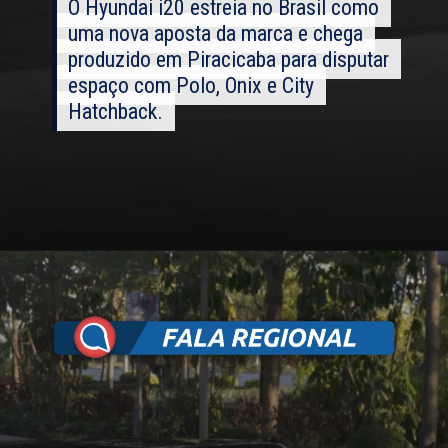
O Hyundai i20 estreia no Brasil como
O Hyundai i20 estreia no Brasil como
uma nova aposta da marca e chega
uma nova aposta da marca e chega
produzido em Piracicaba para disputar
produzido em Piracicaba para disputar
espaço com Polo, Onix e City
espaço com Polo, Onix e City
Hatchback.
Hatchback.