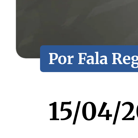
Por Fala Reg
Por Fala Reg
15/04/