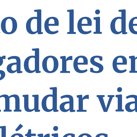
o de lei d
gadores 
mudar vi