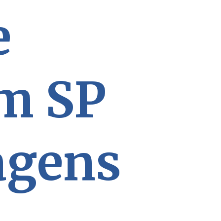
e
em SP
agens