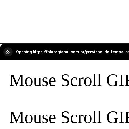
Opening
https://falaregional.com.br/previsao-do-tempo-
Mouse Scroll GI
Mouse Scroll GI