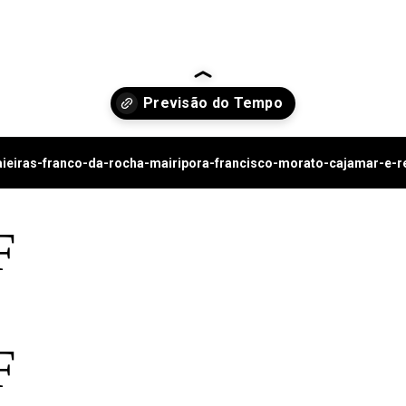
caieiras-franco-da-rocha-mairipora-francisco-morato-cajamar-e-r
F
F