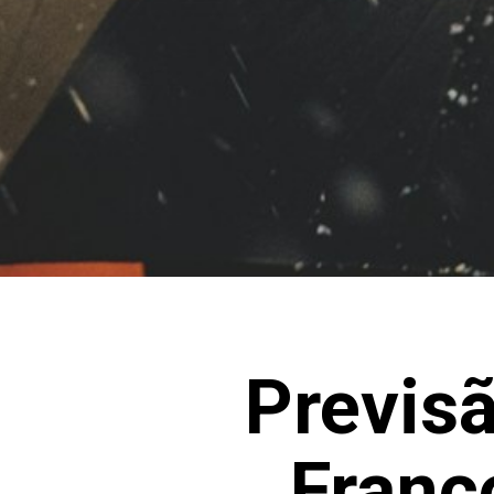
Previsã
Franc