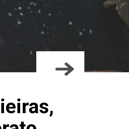
eiras,
rato,