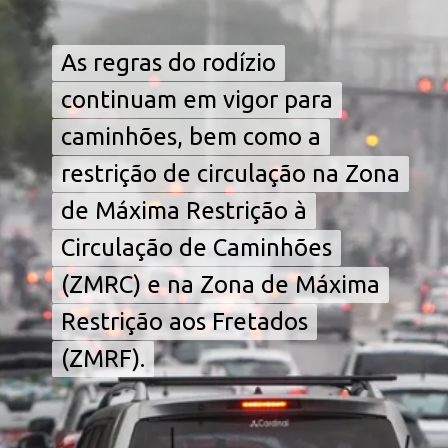
Opening
https://falaregional.com.br/sp-sem-rodizio-paralizacao-de-onibus-em-sp-faz-prefeitura-liberar-rodizio-nesta-segunda.html/?via=webs&tipo=amp
As regras do rodízio
As regras do rodízio
continuam em vigor para
continuam em vigor para
caminhões, bem como a
caminhões, bem como a
restrição de circulação na Zona
restrição de circulação na Zona
de Máxima Restrição à
de Máxima Restrição à
Circulação de Caminhões
Circulação de Caminhões
(ZMRC) e na Zona de Máxima
(ZMRC) e na Zona de Máxima
Restrição aos Fretados
Restrição aos Fretados
(ZMRF).
(ZMRF).