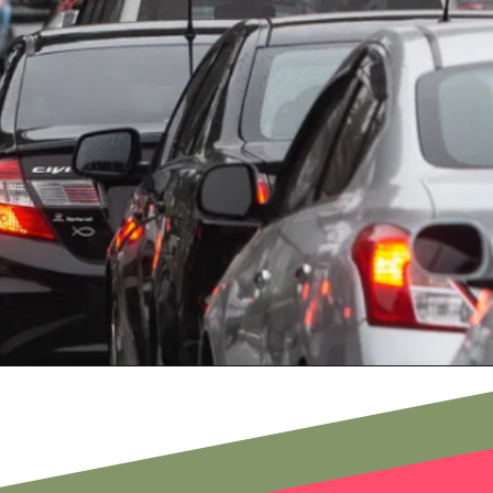
Opening
https://falaregional.com.br/sp-sem-rodizio-paralizacao-de-onibus-em-sp-faz-prefeitura-liberar-rodizio-nesta-segunda.html/?via=webs&tipo=amp