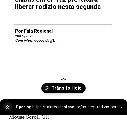
liberar rodízio nesta segunda
Por Fala Regional
29/05/2023
Com informações de
g1
.
Opening
https://falaregional.com.br/sp-sem-rodizio-paralizacao-de-onibus-em-sp-faz-prefeitura-liberar-rodizio-nesta-segunda.html/?via=webs&tipo=amp
Mouse Scroll GIF