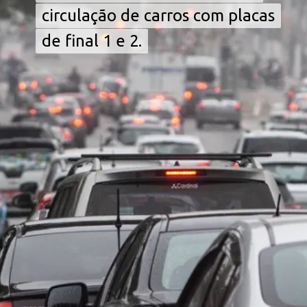
circulação de carros com placas
circulação de carros com placas
de final 1 e 2.
de final 1 e 2.