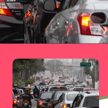
Opening
https://falaregional.com.br/sp-sem-rodizio-paralizacao-de-onibus-em-sp-faz-prefeitura-liberar-rodizio-nesta-segunda.html/?via=webs&tipo=amp