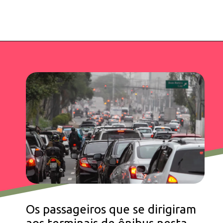
Opening
https://falaregional.com.br/sp-sem-rodizio-paralizacao-de-onibus-em-sp-faz-prefeitura-liberar-rodizio-nesta-segunda.html/?via=webs&tipo=amp
Os passageiros que se dirigiram