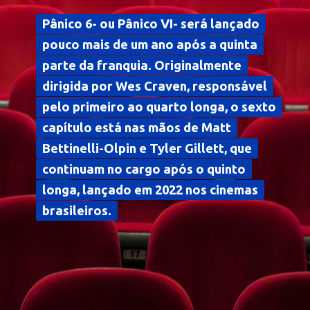
Pânico 6- ou Pânico VI- será lançado
Pânico 6- ou Pânico VI- será lançado
pouco mais de um ano após a quinta
pouco mais de um ano após a quinta
parte da franquia. Originalmente
parte da franquia. Originalmente
dirigida por Wes Craven, responsável
dirigida por Wes Craven, responsável
pelo primeiro ao quarto longa, o sexto
pelo primeiro ao quarto longa, o sexto
capítulo está nas mãos de Matt
capítulo está nas mãos de Matt
Bettinelli-Olpin e Tyler Gillett, que
Bettinelli-Olpin e Tyler Gillett, que
continuam no cargo após o quinto
continuam no cargo após o quinto
longa, lançado em 2022 nos cinemas
longa, lançado em 2022 nos cinemas
brasileiros.
brasileiros.