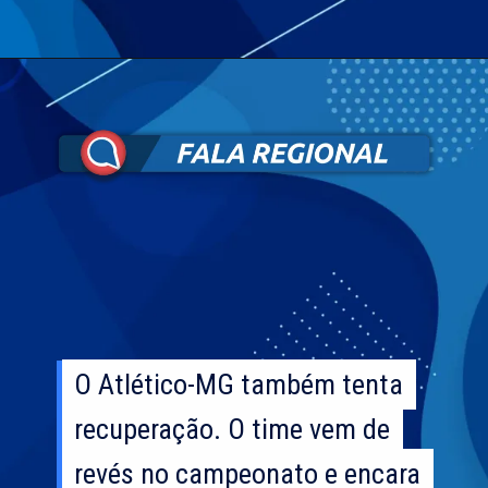
O Atlético-MG também tenta
O Atlético-MG também tenta
recuperação. O time vem de
recuperação. O time vem de
revés no campeonato e encara
revés no campeonato e encara