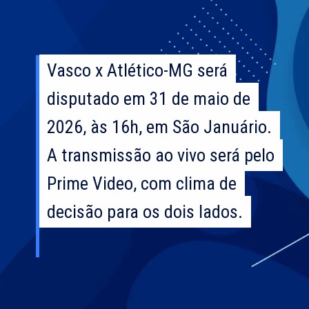
Vasco x Atlético-MG será
Vasco x Atlético-MG será
disputado em 31 de maio de
disputado em 31 de maio de
2026, às 16h, em São Januário.
2026, às 16h, em São Januário.
A transmissão ao vivo será pelo
A transmissão ao vivo será pelo
Prime Video, com clima de
Prime Video, com clima de
decisão para os dois lados.
decisão para os dois lados.