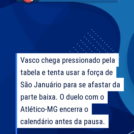
Vasco chega pressionado pela
Vasco chega pressionado pela
tabela e tenta usar a força de
tabela e tenta usar a força de
São Januário para se afastar da
São Januário para se afastar da
parte baixa. O duelo com o
parte baixa. O duelo com o
Atlético-MG encerra o
Atlético-MG encerra o
calendário antes da pausa.
calendário antes da pausa.