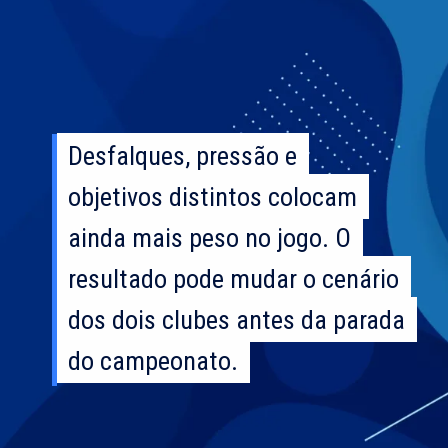
Desfalques, pressão e
Desfalques, pressão e
objetivos distintos colocam
objetivos distintos colocam
ainda mais peso no jogo. O
ainda mais peso no jogo. O
resultado pode mudar o cenário
resultado pode mudar o cenário
dos dois clubes antes da parada
dos dois clubes antes da parada
do campeonato.
do campeonato.