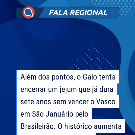
Além dos pontos, o Galo tenta
Além dos pontos, o Galo tenta
encerrar um jejum que já dura
encerrar um jejum que já dura
sete anos sem vencer o Vasco
sete anos sem vencer o Vasco
em São Januário pelo
em São Januário pelo
Brasileirão. O histórico aumenta
Brasileirão. O histórico aumenta