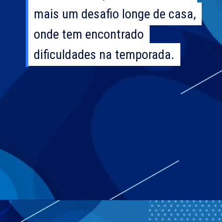
mais um desafio longe de casa,
mais um desafio longe de casa,
onde tem encontrado
onde tem encontrado
dificuldades na temporada.
dificuldades na temporada.