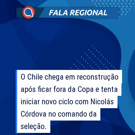
O Chile chega em reconstrução
O Chile chega em reconstrução
após ficar fora da Copa e tenta
após ficar fora da Copa e tenta
iniciar novo ciclo com Nicolás
iniciar novo ciclo com Nicolás
Córdova no comando da
Córdova no comando da
seleção.
seleção.