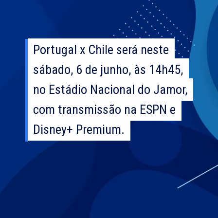
Portugal x Chile será neste
Portugal x Chile será neste
sábado, 6 de junho, às 14h45,
sábado, 6 de junho, às 14h45,
no Estádio Nacional do Jamor,
no Estádio Nacional do Jamor,
com transmissão na ESPN e
com transmissão na ESPN e
Disney+ Premium.
Disney+ Premium.