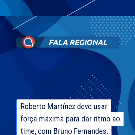
Roberto Martínez deve usar
Roberto Martínez deve usar
força máxima para dar ritmo ao
força máxima para dar ritmo ao
time, com Bruno Fernandes,
time, com Bruno Fernandes,