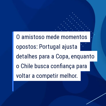
O amistoso mede momentos
O amistoso mede momentos
opostos: Portugal ajusta
opostos: Portugal ajusta
detalhes para a Copa, enquanto
detalhes para a Copa, enquanto
o Chile busca confiança para
o Chile busca confiança para
voltar a competir melhor.
voltar a competir melhor.