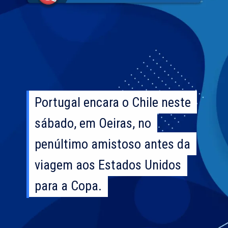
Portugal encara o Chile neste
Portugal encara o Chile neste
sábado, em Oeiras, no
sábado, em Oeiras, no
penúltimo amistoso antes da
penúltimo amistoso antes da
viagem aos Estados Unidos
viagem aos Estados Unidos
para a Copa.
para a Copa.