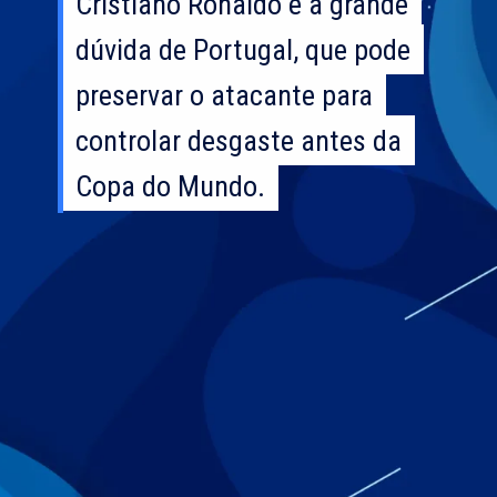
Cristiano Ronaldo é a grande
Cristiano Ronaldo é a grande
dúvida de Portugal, que pode
dúvida de Portugal, que pode
preservar o atacante para
preservar o atacante para
controlar desgaste antes da
controlar desgaste antes da
Copa do Mundo.
Copa do Mundo.