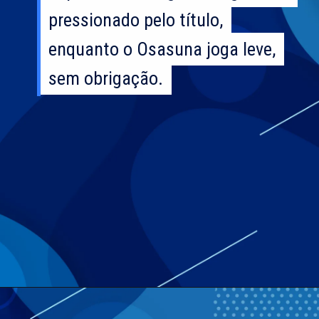
pressionado pelo título,
pressionado pelo título,
enquanto o Osasuna joga leve,
enquanto o Osasuna joga leve,
sem obrigação.
sem obrigação.