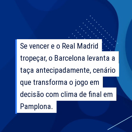
Se vencer e o Real Madrid
Se vencer e o Real Madrid
tropeçar, o Barcelona levanta a
tropeçar, o Barcelona levanta a
taça antecipadamente, cenário
taça antecipadamente, cenário
que transforma o jogo em
que transforma o jogo em
decisão com clima de final em
decisão com clima de final em
Pamplona.
Pamplona.