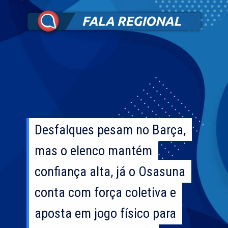
Desfalques pesam no Barça,
Desfalques pesam no Barça,
mas o elenco mantém
mas o elenco mantém
confiança alta, já o Osasuna
confiança alta, já o Osasuna
conta com força coletiva e
conta com força coletiva e
aposta em jogo físico para
aposta em jogo físico para