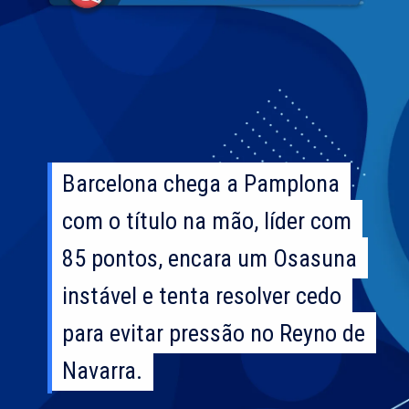
Barcelona chega a Pamplona
Barcelona chega a Pamplona
com o título na mão, líder com
com o título na mão, líder com
85 pontos, encara um Osasuna
85 pontos, encara um Osasuna
instável e tenta resolver cedo
instável e tenta resolver cedo
para evitar pressão no Reyno de
para evitar pressão no Reyno de
Navarra.
Navarra.