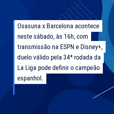
Osasuna x Barcelona acontece
Osasuna x Barcelona acontece
neste sábado, às 16h, com
neste sábado, às 16h, com
transmissão na ESPN e Disney+,
transmissão na ESPN e Disney+,
duelo válido pela 34ª rodada da
duelo válido pela 34ª rodada da
La Liga pode definir o campeão
La Liga pode definir o campeão
espanhol.
espanhol.