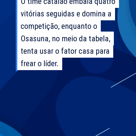
O time catalão embala quatro
O time catalão embala quatro
vitórias seguidas e domina a
vitórias seguidas e domina a
competição, enquanto o
competição, enquanto o
Osasuna, no meio da tabela,
Osasuna, no meio da tabela,
tenta usar o fator casa para
tenta usar o fator casa para
frear o líder.
frear o líder.