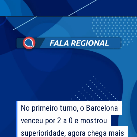
No primeiro turno, o Barcelona
No primeiro turno, o Barcelona
venceu por 2 a 0 e mostrou
venceu por 2 a 0 e mostrou
superioridade, agora chega mais
superioridade, agora chega mais