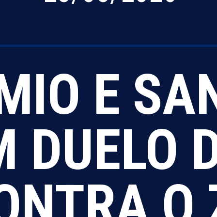
MIO E SA
M DUELO 
ONTRA O 