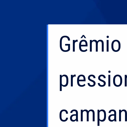
Grêmio 
Grêmio 
pressio
pressio
campanh
campanh