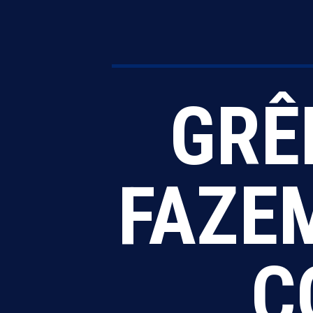
GRÊ
FAZE
C