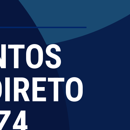
NTOS
DIRETO
Z4