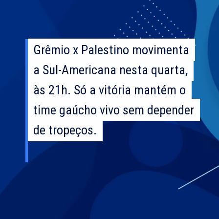
Grêmio x Palestino movimenta
Grêmio x Palestino movimenta
a Sul-Americana nesta quarta,
a Sul-Americana nesta quarta,
às 21h. Só a vitória mantém o
às 21h. Só a vitória mantém o
time gaúcho vivo sem depender
time gaúcho vivo sem depender
de tropeços.
de tropeços.