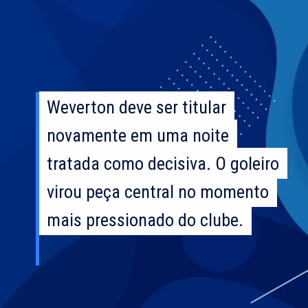
Weverton deve ser titular
Weverton deve ser titular
novamente em uma noite
novamente em uma noite
tratada como decisiva. O goleiro
tratada como decisiva. O goleiro
virou peça central no momento
virou peça central no momento
mais pressionado do clube.
mais pressionado do clube.