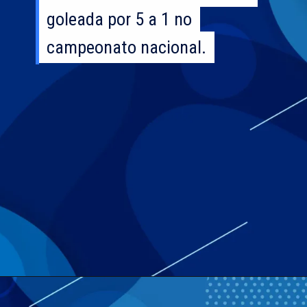
goleada por 5 a 1 no
goleada por 5 a 1 no
campeonato nacional.
campeonato nacional.