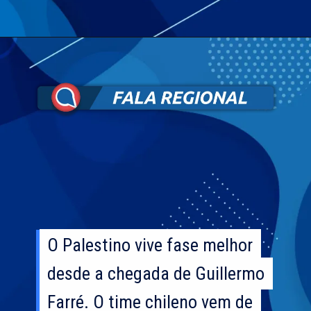
O Palestino vive fase melhor
O Palestino vive fase melhor
desde a chegada de Guillermo
desde a chegada de Guillermo
Farré. O time chileno vem de
Farré. O time chileno vem de