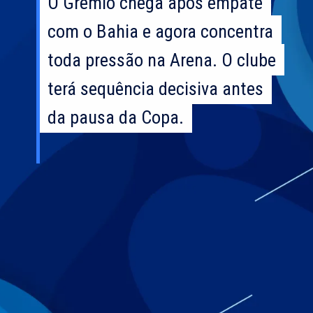
O Grêmio chega após empate
O Grêmio chega após empate
com o Bahia e agora concentra
com o Bahia e agora concentra
toda pressão na Arena. O clube
toda pressão na Arena. O clube
terá sequência decisiva antes
terá sequência decisiva antes
da pausa da Copa.
da pausa da Copa.