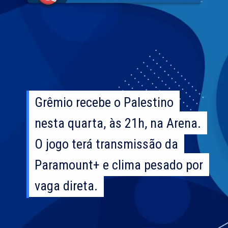
Grêmio recebe o Palestino
Grêmio recebe o Palestino
nesta quarta, às 21h, na Arena.
nesta quarta, às 21h, na Arena.
O jogo terá transmissão da
O jogo terá transmissão da
Paramount+ e clima pesado por
Paramount+ e clima pesado por
vaga direta.
vaga direta.