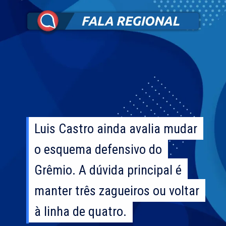
Luis Castro ainda avalia mudar
Luis Castro ainda avalia mudar
o esquema defensivo do
o esquema defensivo do
Grêmio. A dúvida principal é
Grêmio. A dúvida principal é
manter três zagueiros ou voltar
manter três zagueiros ou voltar
à linha de quatro.
à linha de quatro.